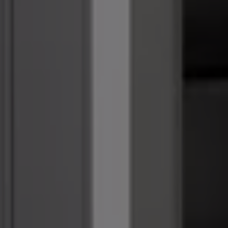
s en Avinyó