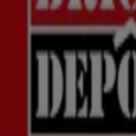
Seguir para obtener ofertas
Tiendeo en Avinyó
»
Ofertas de Jardín y Bricolaje en Avinyó
»
Cadena88 en Avinyó
Vistazo de las ofertas de Cadena88 
Ofertas de Cadena88 en Avinyó:
1785
Catálogos con ofertas de Cadena88 en Avinyó:
2
Categoría:
Jardín y Bricolaje
Oferta más reciente:
28/5/2026