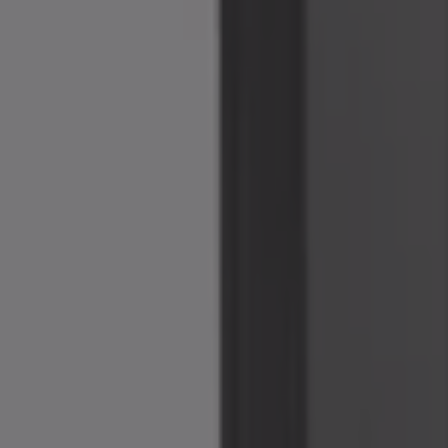
Cadena88
C/. Sant Jordi, 12 amb C/Pau Casals, 10, Puig-reig
14.7 km
Cadena88 en Avinyó — Ver tiendas, teléfonos y horarios
Productos de Cadena88 más visitado