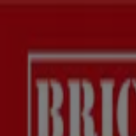
Estás aquí:
Avinyó - 28001
Destacados
Hiper-Supermercados
Hogar y Muebles
Jardín y
Recambios
Perfumerías y Belleza
Viajes
Restauración
Depor
Publicidad
Cadena88 Avinyó - Catálogos, Ofertas