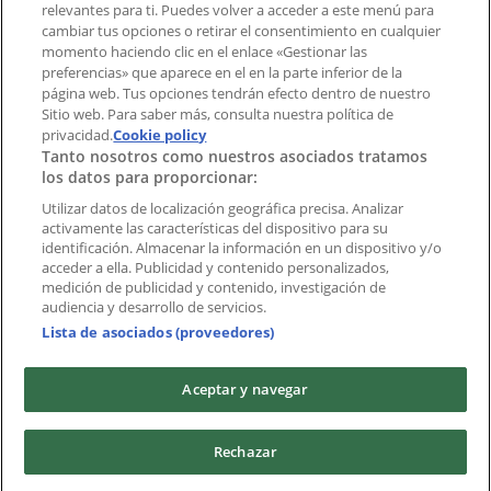
Índices
relevantes para ti. Puedes volver a acceder a este menú para
cambiar tus opciones o retirar el consentimiento en cualquier
momento haciendo clic en el enlace «Gestionar las
preferencias» que aparece en el en la parte inferior de la
Marcas
página web. Tus opciones tendrán efecto dentro de nuestro
Marcas locales
Sitio web. Para saber más, consulta nuestra política de
Negocios
privacidad.
Cookie policy
Tanto nosotros como nuestros asociados tratamos
Negocios cercanos
los datos para proporcionar:
Productos
Productos locales
Utilizar datos de localización geográfica precisa. Analizar
activamente las características del dispositivo para su
Ciudades
identificación. Almacenar la información en un dispositivo y/o
acceder a ella. Publicidad y contenido personalizados,
Descargar la APP Tiendeo
medición de publicidad y contenido, investigación de
audiencia y desarrollo de servicios.
Lista de asociados (proveedores)
Aceptar y navegar
Copyright © Tiendeo ® 2026 · Shopfully Marketing S.L.U. –
Rechazar
Palau de Mar – 08039 Barcelona, Spain