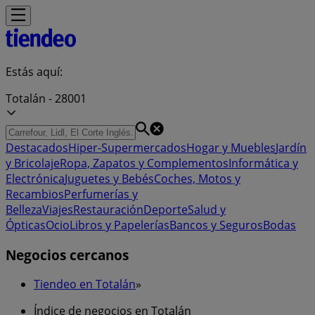
Estás aquí:
Totalán - 28001
Destacados
Hiper-Supermercados
Hogar y Muebles
Jardín
y Bricolaje
Ropa, Zapatos y Complementos
Informática y
Electrónica
Juguetes y Bebés
Coches, Motos y
Recambios
Perfumerías y
Belleza
Viajes
Restauración
Deporte
Salud y
Ópticas
Ocio
Libros y Papelerías
Bancos y Seguros
Bodas
Negocios cercanos
Tiendeo en Totalán
»
Índice de negocios en Totalán