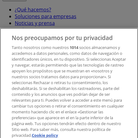
¿Qué hacemos?
Soluciones para empresas
Noticias y prensa
Trabaja con nosotros
Nos preocupamos por tu privacidad
Contacto
Tanto nosotros como nuestros
1014
socios almacenamos y
accedemos a datos personales, como datos de navegación o
identificadores únicos, en tu dispositivo. Si seleccionas Aceptar
y navegar, estarás permitiendo que las tecnologías de rastreo
Contacto comercial y de marketing
apoyen los propósitos que se muestran en «nosotros y
Tienda mal colocada en el mapa
nuestros socios tratamos datos para proporcionar». Si
Notificar un folleto
seleccionas Rechazar o retiras tu consentimiento, los
deshabilitarás. Si se deshabilitan los rastreadores, parte del
¿Encontraste un problema en la web o en la
contenido y los anuncios que ves podrían dejar de ser
aplicación?
relevantes para ti. Puedes volver a acceder a este menú para
cambiar tus opciones o retirar el consentimiento en cualquier
momento haciendo clic en el enlace «Gestionar las
Índices
preferencias» que aparece en el en la parte inferior de la
página web. Tus opciones tendrán efecto dentro de nuestro
Sitio web. Para saber más, consulta nuestra política de
privacidad.
Marcas
Cookie policy