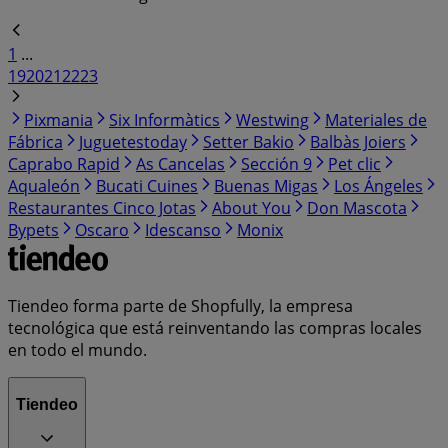
1
...
19
20
21
22
23
Pixmania
Six Informàtics
Westwing
Materiales de
Fábrica
Juguetestoday
Setter Bakio
Balbàs Joiers
Caprabo Rapid
As Cancelas
Sección 9
Pet clic
Aqualeón
Bucati Cuines
Buenas Migas
Los Ángeles
Restaurantes Cinco Jotas
About You
Don Mascota
Bypets
Oscaro
Idescanso
Monix
Tiendeo forma parte de Shopfully, la empresa
tecnológica que está reinventando las compras locales
en todo el mundo.
Tiendeo