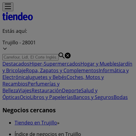
Estás aquí:
Trujillo - 28001
Destacados
Hiper-Supermercados
Hogar y Muebles
Jardín
y Bricolaje
Ropa, Zapatos y Complementos
Informática y
Electrónica
Juguetes y Bebés
Coches, Motos y
Recambios
Perfumerías y
Belleza
Viajes
Restauración
Deporte
Salud y
Ópticas
Ocio
Libros y Papelerías
Bancos y Seguros
Bodas
Negocios cercanos
Tiendeo en Trujillo
»
Índice de negocios en Trujillo