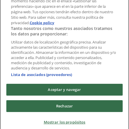
momento haciendo clic en el enlace «Gestionar las
preferencias» que aparece en el en la parte inferior de la
Marcas
página web. Tus opciones tendrán efecto dentro de nuestro
Marcas locales
Sitio web. Para saber más, consulta nuestra política de
privacidad.
Negocios
Cookie policy
Tanto nosotros como nuestros asociados tratamos
Negocios cercanos
los datos para proporcionar:
Productos
Productos locales
Utilizar datos de localización geográfica precisa. Analizar
activamente las características del dispositivo para su
Ciudades
identificación. Almacenar la información en un dispositivo y/o
acceder a ella. Publicidad y contenido personalizados,
Descargar la APP Tiendeo
medición de publicidad y contenido, investigación de
audiencia y desarrollo de servicios.
Lista de asociados (proveedores)
Aceptar y navegar
Copyright © Tiendeo ® 2026 · Shopfully Marketing S.L.U. –
Rechazar
Palau de Mar – 08039 Barcelona, Spain
Términos y condiciones
Política de privacidad
Mostrar los propósitos
Gestionar cookies