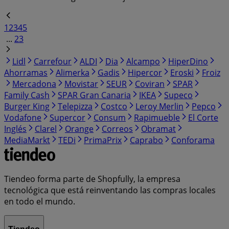
1
2
3
4
5
...
23
Lidl
Carrefour
ALDI
Dia
Alcampo
HiperDino
Ahorramas
Alimerka
Gadis
Hipercor
Eroski
Froiz
Mercadona
Movistar
SEUR
Coviran
SPAR
Family Cash
SPAR Gran Canaria
IKEA
Supeco
Burger King
Telepizza
Costco
Leroy Merlin
Pepco
Vodafone
Supercor
Consum
Rapimueble
El Corte
Inglés
Clarel
Orange
Correos
Obramat
MediaMarkt
TEDi
PrimaPrix
Caprabo
Conforama
Tiendeo forma parte de Shopfully, la empresa
tecnológica que está reinventando las compras locales
en todo el mundo.