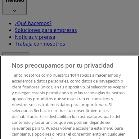
Tiendeo
¿Qué hacemos?
Soluciones para empresas
Noticias y prensa
Trabaja con nosotros
Contacto
Nos preocupamos por tu privacidad
Tanto nosotros como nuestros
1014
socios almacenamos y
accedemos a datos personales, como datos de navegación o
Contacto comercial y de marketing
identificadores únicos, en tu dispositivo. Si seleccionas Aceptar
Tienda mal colocada en el mapa
y navegar, estarás permitiendo que las tecnologías de rastreo
Notificar un folleto
apoyen los propósitos que se muestran en «nosotros y
¿Encontraste un problema en la web o en la
nuestros socios tratamos datos para proporcionar». Si
aplicación?
seleccionas Rechazar o retiras tu consentimiento, los
deshabilitarás. Si se deshabilitan los rastreadores, parte del
contenido y los anuncios que ves podrían dejar de ser
Índices
relevantes para ti. Puedes volver a acceder a este menú para
cambiar tus opciones o retirar el consentimiento en cualquier