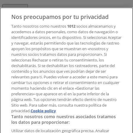
Contacto
Nos preocupamos por tu privacidad
Tanto nosotros como nuestros
1012
socios almacenamos y
accedemos a datos personales, como datos de navegación o
Contacto comercial y de marketing
identificadores únicos, en tu dispositivo. Si seleccionas Aceptar
Tienda mal colocada en el mapa
y navegar, estarás permitiendo que las tecnologías de rastreo
Notificar un folleto
apoyen los propósitos que se muestran en «nosotros y
¿Encontraste un problema en la web o en la
nuestros socios tratamos datos para proporcionar». Si
aplicación?
seleccionas Rechazar o retiras tu consentimiento, los
deshabilitarás. Si se deshabilitan los rastreadores, parte del
contenido y los anuncios que ves podrían dejar de ser
Índices
relevantes para ti. Puedes volver a acceder a este menú para
cambiar tus opciones o retirar el consentimiento en cualquier
momento haciendo clic en el enlace «Gestionar las
preferencias» que aparece en el en la parte inferior de la
Marcas
página web. Tus opciones tendrán efecto dentro de nuestro
Marcas locales
Sitio web. Para saber más, consulta nuestra política de
privacidad.
Negocios
Cookie policy
Tanto nosotros como nuestros asociados tratamos
Negocios cercanos
los datos para proporcionar:
Productos
Productos locales
Utilizar datos de localización geográfica precisa. Analizar