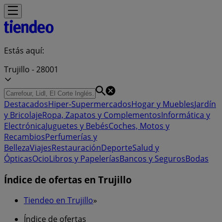
Estás aquí:
Trujillo - 28001
Destacados
Hiper-Supermercados
Hogar y Muebles
Jardín
y Bricolaje
Ropa, Zapatos y Complementos
Informática y
Electrónica
Juguetes y Bebés
Coches, Motos y
Recambios
Perfumerías y
Belleza
Viajes
Restauración
Deporte
Salud y
Ópticas
Ocio
Libros y Papelerías
Bancos y Seguros
Bodas
Índice de ofertas en Trujillo
Tiendeo en Trujillo
»
Índice de ofertas