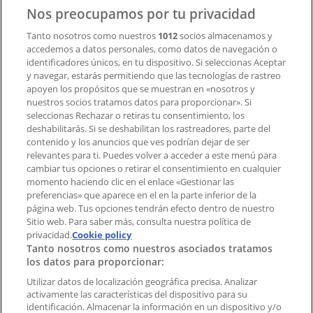
Contacto
Nos preocupamos por tu privacidad
Tanto nosotros como nuestros
1012
socios almacenamos y
accedemos a datos personales, como datos de navegación o
Contacto comercial y de marketing
identificadores únicos, en tu dispositivo. Si seleccionas Aceptar
Tienda mal colocada en el mapa
y navegar, estarás permitiendo que las tecnologías de rastreo
Notificar un folleto
apoyen los propósitos que se muestran en «nosotros y
¿Encontraste un problema en la web o en la
nuestros socios tratamos datos para proporcionar». Si
aplicación?
seleccionas Rechazar o retiras tu consentimiento, los
deshabilitarás. Si se deshabilitan los rastreadores, parte del
contenido y los anuncios que ves podrían dejar de ser
Índices
relevantes para ti. Puedes volver a acceder a este menú para
cambiar tus opciones o retirar el consentimiento en cualquier
momento haciendo clic en el enlace «Gestionar las
preferencias» que aparece en el en la parte inferior de la
Marcas
página web. Tus opciones tendrán efecto dentro de nuestro
Marcas locales
Sitio web. Para saber más, consulta nuestra política de
privacidad.
Cookie policy
Negocios
Tanto nosotros como nuestros asociados tratamos
Negocios cercanos
los datos para proporcionar:
Productos
Productos locales
Utilizar datos de localización geográfica precisa. Analizar
activamente las características del dispositivo para su
Ciudades
identificación. Almacenar la información en un dispositivo y/o