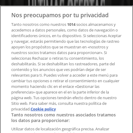
Contacto
Nos preocupamos por tu privacidad
Tanto nosotros como nuestros
1014
socios almacenamos y
accedemos a datos personales, como datos de navegación o
Contacto comercial y de marketing
identificadores únicos, en tu dispositivo. Si seleccionas Aceptar
Tienda mal colocada en el mapa
y navegar, estarás permitiendo que las tecnologías de rastreo
Notificar un folleto
apoyen los propósitos que se muestran en «nosotros y
¿Encontraste un problema en la web o en la
nuestros socios tratamos datos para proporcionar». Si
aplicación?
seleccionas Rechazar o retiras tu consentimiento, los
deshabilitarás. Si se deshabilitan los rastreadores, parte del
contenido y los anuncios que ves podrían dejar de ser
Índices
relevantes para ti. Puedes volver a acceder a este menú para
cambiar tus opciones o retirar el consentimiento en cualquier
momento haciendo clic en el enlace «Gestionar las
preferencias» que aparece en el en la parte inferior de la
Marcas
página web. Tus opciones tendrán efecto dentro de nuestro
Marcas locales
Sitio web. Para saber más, consulta nuestra política de
Negocios
privacidad.
Cookie policy
Tanto nosotros como nuestros asociados tratamos
Negocios cercanos
los datos para proporcionar:
Productos
Productos locales
Utilizar datos de localización geográfica precisa. Analizar