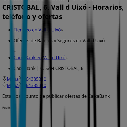
CRISTOBAL, 6, Vall d Uixó - Horarios,
teléfono y ofertas
Tiendeo en Vall d Uixó
»
Ofertas de Bancos y Seguros en Vall d Uixó
»
CaixaBank en Vall d Uixó
»
CaixaBank | C. SAN CRISTOBAL, 6
Mapa
964385310
Mapa
964385310
Estamos a punto de publicar ofertas de CaixaBank
Publicidad