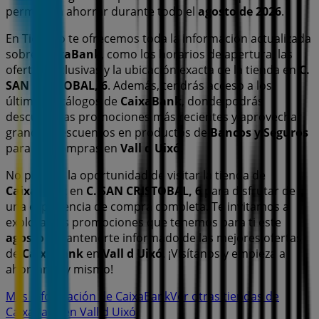
permitirán ahorrar durante todo el
agosto de 2026
.
En Tiendeo te ofrecemos toda la información actualizada
sobre
CaixaBank
, como los horarios de apertura, las
ofertas exclusivas y la ubicación exacta de la tienda en
C.
SAN CRISTOBAL, 6
. Además, tendrás acceso a los
últimos catálogos de
CaixaBank
, donde podrás
descubrir las promociones más recientes y aprovechar
grandes descuentos en productos de
Bancos y Seguros
para tus compras en
Vall d Uixó
.
No pierdas la oportunidad de visitar la tienda de
CaixaBank
en
C. SAN CRISTOBAL, 6
para disfrutar de
una experiencia de compra completa. Te invitamos a
explorar las promociones que tenemos para ti este
agosto
y mantenerte informado de las mejores ofertas
de
CaixaBank
en
Vall d Uixó
. ¡Visítanos y empieza a
ahorrar hoy mismo!
Más información de CaixaBank
Ver otras tiendas de
CaixaBank en Vall d Uixó