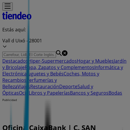
Estás aquí:
Vall d Uixó - 28001
Destacados
Hiper-Supermercados
Hogar y Muebles
Jardín
y Bricolaje
Ropa, Zapatos y Complementos
Informática y
Electrónica
Juguetes y Bebés
Coches, Motos y
Recambios
Perfumerías y
Belleza
Viajes
Restauración
Deporte
Salud y
Ópticas
Ocio
Libros y Papelerías
Bancos y Seguros
Bodas
Publicidad
Oficina CaixaBank | C. SAN