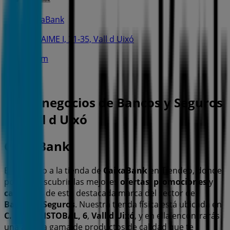
CaixaBank
AV. JAIME I, 31-35, Vall d Uixó
342 m
Otros negocios de Bancos y Seguros
en Vall d Uixó
CaixaBank
Bienvenido a la tienda de
CaixaBank
en Tiendeo, donde
podrás descubrir las mejores
ofertas
,
promociones
y
catálogos
de esta destacada marca del sector de
Bancos y Seguros
. Nuestra tienda física está ubicada en
C. SAN CRISTOBAL, 6
,
Vall d Uixó
, y en ella encontrarás
una amplia gama de productos de calidad que te