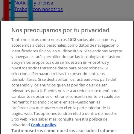
Noticias y prensa
Trabaja con nosotros
Contacto
Nos preocupamos por tu privacidad
Tanto nosotros como nuestros
1012
socios almacenamos y
accedemos a datos personales, como datos de navegación o
Contacto comercial y de marketing
identificadores únicos, en tu dispositivo. Si seleccionas Aceptar
Tienda mal colocada en el mapa
y navegar, estarás permitiendo que las tecnologías de rastreo
Notificar un folleto
apoyen los propósitos que se muestran en «nosotros y
¿Encontraste un problema en la web o en la
nuestros socios tratamos datos para proporcionar». Si
aplicación?
seleccionas Rechazar o retiras tu consentimiento, los
deshabilitarás. Si se deshabilitan los rastreadores, parte del
contenido y los anuncios que ves podrían dejar de ser
Índices
relevantes para ti. Puedes volver a acceder a este menú para
cambiar tus opciones o retirar el consentimiento en cualquier
momento haciendo clic en el enlace «Gestionar las
preferencias» que aparece en el en la parte inferior de la
Marcas
página web. Tus opciones tendrán efecto dentro de nuestro
Marcas locales
Sitio web. Para saber más, consulta nuestra política de
Negocios
privacidad.
Cookie policy
Tanto nosotros como nuestros asociados tratamos
Negocios cercanos