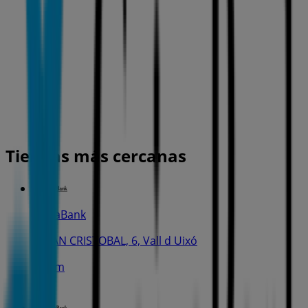
Tiendas más cercanas
CaixaBank
C. SAN CRISTOBAL, 6, Vall d Uixó
111 m