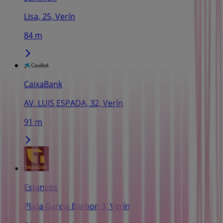
Lisa, 25, Verín
84 m
CaixaBank
AV. LUIS ESPADA, 32, Verín
91 m
Estancos
Plaza Garcia Barbon 3, Verín