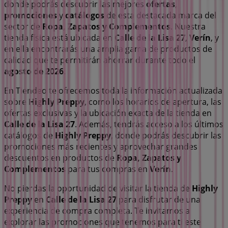
donde podrás descubrir las mejores
ofertas
,
promociones
y
catálogos
de esta destacada marca del
sector de
Ropa, Zapatos y Complementos
. Nuestra
tienda física está ubicada en
Calle de la Lisa 27
,
Verín
, y
en ella encontrarás una amplia gama de productos de
calidad que te permitirán ahorrar durante todo el
agosto de 2026
.
En Tiendeo te ofrecemos toda la información actualizada
sobre
Highly Preppy
, como los horarios de apertura, las
ofertas exclusivas y la ubicación exacta de la tienda en
Calle de la Lisa 27
. Además, tendrás acceso a los últimos
catálogos de
Highly Preppy
, donde podrás descubrir las
promociones más recientes y aprovechar grandes
descuentos en productos de
Ropa, Zapatos y
Complementos
para tus compras en
Verín
.
No pierdas la oportunidad de visitar la tienda de
Highly
Preppy
en
Calle de la Lisa 27
para disfrutar de una
experiencia de compra completa. Te invitamos a
explorar las promociones que tenemos para ti este