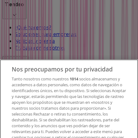
Tiendeo
¿Qué hacemos?
Soluciones para empresas
Noticias y prensa
Trabaja con nosotros
Contacto
Nos preocupamos por tu privacidad
Tanto nosotros como nuestros
1014
socios almacenamos y
accedemos a datos personales, como datos de navegación o
Contacto comercial y de marketing
identificadores únicos, en tu dispositivo. Si seleccionas Aceptar
Tienda mal colocada en el mapa
y navegar, estarás permitiendo que las tecnologías de rastreo
Notificar un folleto
apoyen los propósitos que se muestran en «nosotros y
¿Encontraste un problema en la web o en la
nuestros socios tratamos datos para proporcionar». Si
aplicación?
seleccionas Rechazar o retiras tu consentimiento, los
deshabilitarás. Si se deshabilitan los rastreadores, parte del
contenido y los anuncios que ves podrían dejar de ser
Índices
relevantes para ti. Puedes volver a acceder a este menú para
cambiar tus opciones o retirar el consentimiento en cualquier