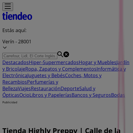
Estás aquí:
Verín - 28001
Destacados
Hiper-Supermercados
Hogar y Muebles
Jardín
y Bricolaje
Ropa, Zapatos y Complementos
Informática y
Electrónica
Juguetes y Bebés
Coches, Motos y
Recambios
Perfumerías y
Belleza
Viajes
Restauración
Deporte
Salud y
Ópticas
Ocio
Libros y Papelerías
Bancos y Seguros
Bodas
Publicidad
Tienda Highly Preppy | Calle de la