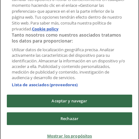
momento haciendo clic en el enlace «Gestionar las
preferencias» que aparece en el en la parte inferior de la
Marcas
página web. Tus opciones tendrán efecto dentro de nuestro
Marcas locales
Sitio web. Para saber más, consulta nuestra política de
Negocios
privacidad.
Cookie policy
Tanto nosotros como nuestros asociados tratamos
Negocios cercanos
los datos para proporcionar:
Productos
Productos locales
Utilizar datos de localización geográfica precisa. Analizar
activamente las características del dispositivo para su
Ciudades
identificación. Almacenar la información en un dispositivo y/o
acceder a ella. Publicidad y contenido personalizados,
Descargar la APP Tiendeo
medición de publicidad y contenido, investigación de
audiencia y desarrollo de servicios.
Lista de asociados (proveedores)
Aceptar y navegar
Copyright © Tiendeo ® 2026 · Shopfully Marketing S.L.U. –
Rechazar
Palau de Mar – 08039 Barcelona, Spain
Términos y condiciones
Política de privacidad
Mostrar los propósitos