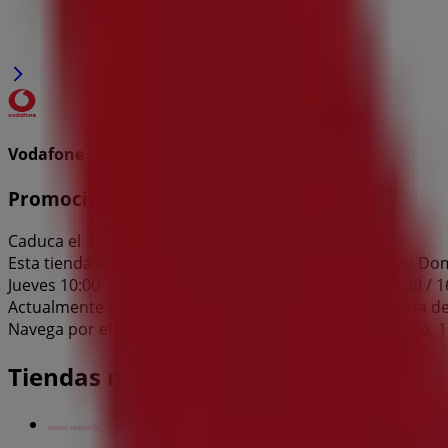
Vodafone
Promociones
Caduca el 31/8
Esta tienda de Vodafone tiene los siguientes horarios: Doming
Jueves 10:00 - 13:30 / 16:00 - 20:15, Viernes 10:00 - 13:30 / 
Actualmente hay 1 catálogos disponibles en esta tienda d
Navega por el último catálogo de Vodafone en Calle Lisa, 
Tiendas más cercanas