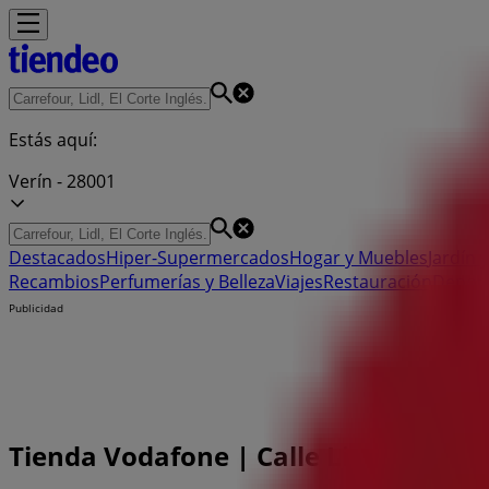
Estás aquí:
Verín - 28001
Destacados
Hiper-Supermercados
Hogar y Muebles
Jardín y
Recambios
Perfumerías y Belleza
Viajes
Restauración
Depor
Publicidad
Tienda Vodafone | Calle Lisa, 17 Bajo,