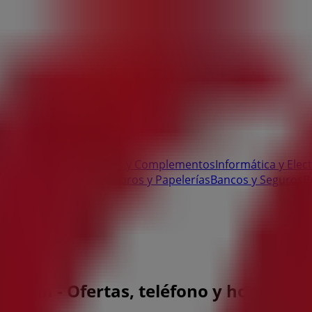
 Bricolaje
Ropa, Zapatos y Complementos
Informática y Elec
te
Salud y Ópticas
Ocio
Libros y Papelerías
Bancos y Seguros
B
 Verín - Ofertas, teléfono y horarios