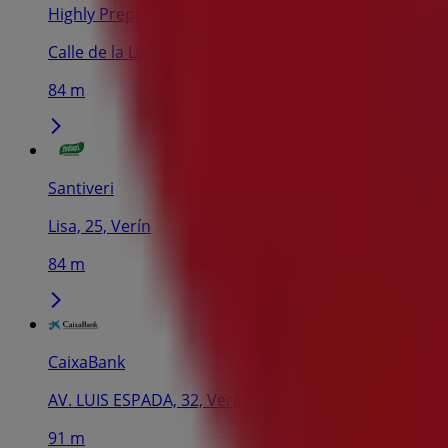
Highly Preppy
Calle de la Lisa 27, Verín
84 m
Santiveri
Lisa, 25, Verín
84 m
CaixaBank
AV. LUIS ESPADA, 32, Verín
91 m