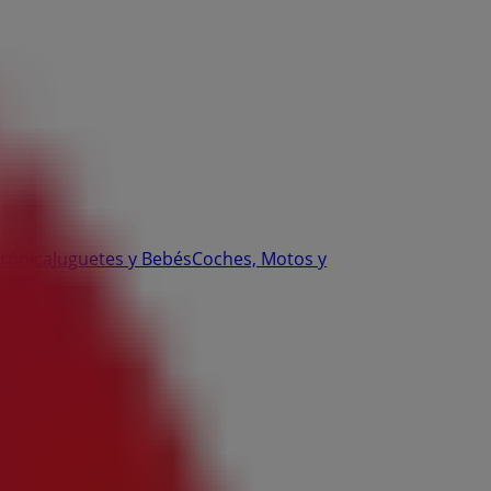
trónica
Juguetes y Bebés
Coches, Motos y
odas