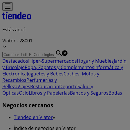
Estás aquí:
Viator - 28001
Destacados
Hiper-Supermercados
Hogar y Muebles
Jardín
y Bricolaje
Ropa, Zapatos y Complementos
Informática y
Electrónica
Juguetes y Bebés
Coches, Motos y
Recambios
Perfumerías y
Belleza
Viajes
Restauración
Deporte
Salud y
Ópticas
Ocio
Libros y Papelerías
Bancos y Seguros
Bodas
Negocios cercanos
Tiendeo en Viator
»
Índice de negocios en Viator