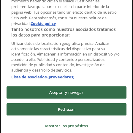
momento haciendo clic en el enlace «Gestionar las
preferencias» que aparece en el en la parte inferior de la
Marcas
página web. Tus opciones tendrán efecto dentro de nuestro
Marcas locales
Sitio web. Para saber más, consulta nuestra política de
privacidad.
Negocios
Cookie policy
Tanto nosotros como nuestros asociados tratamos
Negocios cercanos
los datos para proporcionar:
Productos
Productos locales
Utilizar datos de localización geográfica precisa. Analizar
activamente las características del dispositivo para su
Ciudades
identificación. Almacenar la información en un dispositivo y/o
acceder a ella. Publicidad y contenido personalizados,
Descargar la APP Tiendeo
medición de publicidad y contenido, investigación de
audiencia y desarrollo de servicios.
Lista de asociados (proveedores)
Aceptar y navegar
Copyright © Tiendeo ® 2026 · Shopfully Marketing S.L.U. –
Rechazar
Palau de Mar – 08039 Barcelona, Spain
Términos y condiciones
Política de privacidad
Mostrar los propósitos
Gestionar cookies