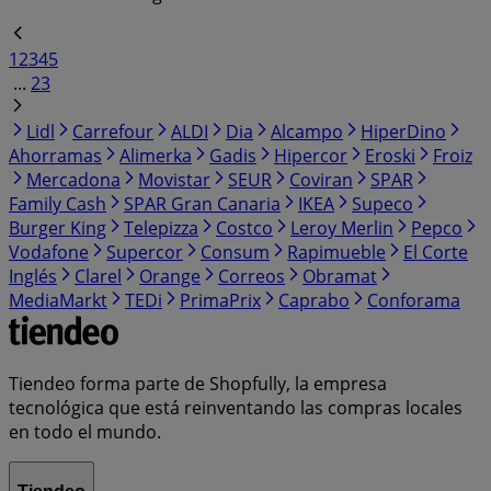
1
2
3
4
5
...
23
Lidl
Carrefour
ALDI
Dia
Alcampo
HiperDino
Ahorramas
Alimerka
Gadis
Hipercor
Eroski
Froiz
Mercadona
Movistar
SEUR
Coviran
SPAR
Family Cash
SPAR Gran Canaria
IKEA
Supeco
Burger King
Telepizza
Costco
Leroy Merlin
Pepco
Vodafone
Supercor
Consum
Rapimueble
El Corte
Inglés
Clarel
Orange
Correos
Obramat
MediaMarkt
TEDi
PrimaPrix
Caprabo
Conforama
Tiendeo forma parte de Shopfully, la empresa
tecnológica que está reinventando las compras locales
en todo el mundo.