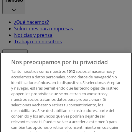
Tiendeo
¿Qué hacemos?
Soluciones para empresas
Noticias y prensa
Trabaja con nosotros
Contacto
Nos preocupamos por tu privacidad
Tanto nosotros como nuestros
1012
socios almacenamos y
accedemos a datos personales, como datos de navegación o
Contacto comercial y de marketing
identificadores únicos, en tu dispositivo. Si seleccionas Aceptar
Tienda mal colocada en el mapa
y navegar, estarás permitiendo que las tecnologías de rastreo
Notificar un folleto
apoyen los propósitos que se muestran en «nosotros y
¿Encontraste un problema en la web o en la
nuestros socios tratamos datos para proporcionar». Si
aplicación?
seleccionas Rechazar o retiras tu consentimiento, los
deshabilitarás. Si se deshabilitan los rastreadores, parte del
contenido y los anuncios que ves podrían dejar de ser
Índices
relevantes para ti. Puedes volver a acceder a este menú para
cambiar tus opciones o retirar el consentimiento en cualquier