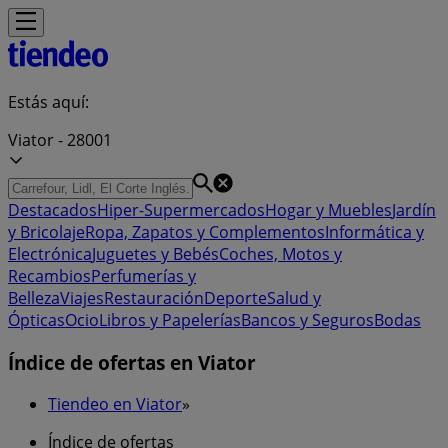
Estás aquí:
Viator - 28001
Destacados
Hiper-Supermercados
Hogar y Muebles
Jardín
y Bricolaje
Ropa, Zapatos y Complementos
Informática y
Electrónica
Juguetes y Bebés
Coches, Motos y
Recambios
Perfumerías y
Belleza
Viajes
Restauración
Deporte
Salud y
Ópticas
Ocio
Libros y Papelerías
Bancos y Seguros
Bodas
Índice de ofertas en Viator
Tiendeo en Viator
»
Índice de ofertas