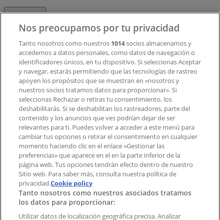
Contacto
Nos preocupamos por tu privacidad
Tanto nosotros como nuestros
1014
socios almacenamos y
accedemos a datos personales, como datos de navegación o
Contacto comercial y de marketing
identificadores únicos, en tu dispositivo. Si seleccionas Aceptar
Tienda mal colocada en el mapa
y navegar, estarás permitiendo que las tecnologías de rastreo
Notificar un folleto
apoyen los propósitos que se muestran en «nosotros y
¿Encontraste un problema en la web o en la
nuestros socios tratamos datos para proporcionar». Si
aplicación?
seleccionas Rechazar o retiras tu consentimiento, los
deshabilitarás. Si se deshabilitan los rastreadores, parte del
contenido y los anuncios que ves podrían dejar de ser
Índices
relevantes para ti. Puedes volver a acceder a este menú para
cambiar tus opciones o retirar el consentimiento en cualquier
momento haciendo clic en el enlace «Gestionar las
preferencias» que aparece en el en la parte inferior de la
Marcas
página web. Tus opciones tendrán efecto dentro de nuestro
Marcas locales
Sitio web. Para saber más, consulta nuestra política de
privacidad.
Negocios
Cookie policy
Tanto nosotros como nuestros asociados tratamos
Negocios cercanos
los datos para proporcionar:
Productos
Productos locales
Utilizar datos de localización geográfica precisa. Analizar