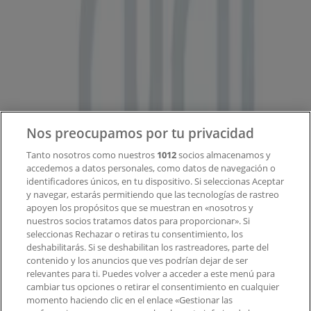
¿Qué hacemos?
Soluciones para empresas
Noticias y prensa
Trabaja con nosotros
Contacto
Nos preocupamos por tu privacidad
Tanto nosotros como nuestros
1012
socios almacenamos y
accedemos a datos personales, como datos de navegación o
Contacto comercial y de marketing
identificadores únicos, en tu dispositivo. Si seleccionas Aceptar
Tienda mal colocada en el mapa
y navegar, estarás permitiendo que las tecnologías de rastreo
Notificar un folleto
apoyen los propósitos que se muestran en «nosotros y
¿Encontraste un problema en la web o en la
nuestros socios tratamos datos para proporcionar». Si
aplicación?
seleccionas Rechazar o retiras tu consentimiento, los
deshabilitarás. Si se deshabilitan los rastreadores, parte del
contenido y los anuncios que ves podrían dejar de ser
Índices
relevantes para ti. Puedes volver a acceder a este menú para
cambiar tus opciones o retirar el consentimiento en cualquier
momento haciendo clic en el enlace «Gestionar las