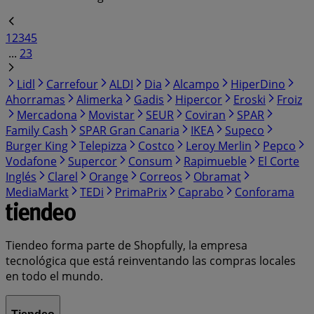
1
2
3
4
5
...
23
Lidl
Carrefour
ALDI
Dia
Alcampo
HiperDino
Ahorramas
Alimerka
Gadis
Hipercor
Eroski
Froiz
Mercadona
Movistar
SEUR
Coviran
SPAR
Family Cash
SPAR Gran Canaria
IKEA
Supeco
Burger King
Telepizza
Costco
Leroy Merlin
Pepco
Vodafone
Supercor
Consum
Rapimueble
El Corte
Inglés
Clarel
Orange
Correos
Obramat
MediaMarkt
TEDi
PrimaPrix
Caprabo
Conforama
Tiendeo forma parte de Shopfully, la empresa
tecnológica que está reinventando las compras locales
en todo el mundo.