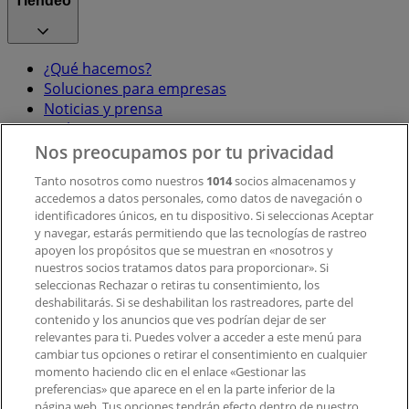
Tiendeo
¿Qué hacemos?
Soluciones para empresas
Noticias y prensa
Trabaja con nosotros
Nos preocupamos por tu privacidad
Contacto
Tanto nosotros como nuestros
1014
socios almacenamos y
accedemos a datos personales, como datos de navegación o
identificadores únicos, en tu dispositivo. Si seleccionas Aceptar
y navegar, estarás permitiendo que las tecnologías de rastreo
Contacto comercial y de marketing
apoyen los propósitos que se muestran en «nosotros y
Tienda mal colocada en el mapa
nuestros socios tratamos datos para proporcionar». Si
Notificar un folleto
seleccionas Rechazar o retiras tu consentimiento, los
deshabilitarás. Si se deshabilitan los rastreadores, parte del
¿Encontraste un problema en la web o en la
contenido y los anuncios que ves podrían dejar de ser
aplicación?
relevantes para ti. Puedes volver a acceder a este menú para
cambiar tus opciones o retirar el consentimiento en cualquier
momento haciendo clic en el enlace «Gestionar las
Índices
preferencias» que aparece en el en la parte inferior de la
página web. Tus opciones tendrán efecto dentro de nuestro