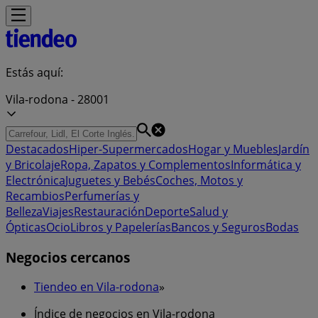
Estás aquí:
Vila-rodona - 28001
Destacados
Hiper-Supermercados
Hogar y Muebles
Jardín
y Bricolaje
Ropa, Zapatos y Complementos
Informática y
Electrónica
Juguetes y Bebés
Coches, Motos y
Recambios
Perfumerías y
Belleza
Viajes
Restauración
Deporte
Salud y
Ópticas
Ocio
Libros y Papelerías
Bancos y Seguros
Bodas
Negocios cercanos
Tiendeo en Vila-rodona
»
Índice de negocios en Vila-rodona