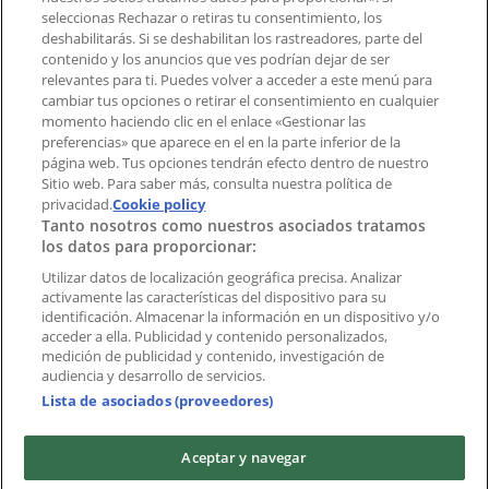
Notificar un folleto
seleccionas Rechazar o retiras tu consentimiento, los
deshabilitarás. Si se deshabilitan los rastreadores, parte del
¿Encontraste un problema en la web o en la
contenido y los anuncios que ves podrían dejar de ser
aplicación?
relevantes para ti. Puedes volver a acceder a este menú para
cambiar tus opciones o retirar el consentimiento en cualquier
momento haciendo clic en el enlace «Gestionar las
Índices
preferencias» que aparece en el en la parte inferior de la
página web. Tus opciones tendrán efecto dentro de nuestro
Sitio web. Para saber más, consulta nuestra política de
Marcas
privacidad.
Cookie policy
Tanto nosotros como nuestros asociados tratamos
Negocios
los datos para proporcionar:
Negocios cercanos
Productos
Utilizar datos de localización geográfica precisa. Analizar
activamente las características del dispositivo para su
Ciudades
identificación. Almacenar la información en un dispositivo y/o
acceder a ella. Publicidad y contenido personalizados,
Descargar la APP Tiendeo
medición de publicidad y contenido, investigación de
audiencia y desarrollo de servicios.
Lista de asociados (proveedores)
Aceptar y navegar