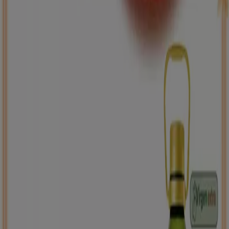
Back to school -20%
Caduca el 31/8
Vila-rodona
Nuevo
Carrefour
PRECIO IMBATIBLE
Caduca mañana
Vila-rodona
Ahorrar es aún más fácil con la aplicación.
Puedes encontrar las mejores ofertas de los
negocios más cercanos, guardarlas y crear tu lista