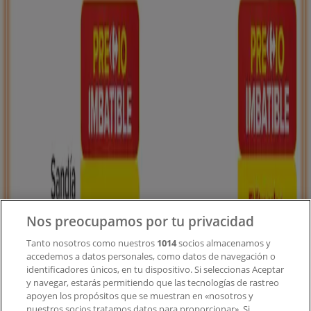
Tiendeo forma parte de Shopfully, la empresa
tecnológica que está reinventando las compras locales
en todo el mundo.
Tiendeo
¿Qué hacemos?
Soluciones para empresas
Noticias y prensa
Trabaja con nosotros
Nos preocupamos por tu privacidad
Contacto
Tanto nosotros como nuestros
1014
socios almacenamos y
accedemos a datos personales, como datos de navegación o
identificadores únicos, en tu dispositivo. Si seleccionas Aceptar
y navegar, estarás permitiendo que las tecnologías de rastreo
Contacto comercial y de marketing
apoyen los propósitos que se muestran en «nosotros y
Tienda mal colocada en el mapa
nuestros socios tratamos datos para proporcionar». Si