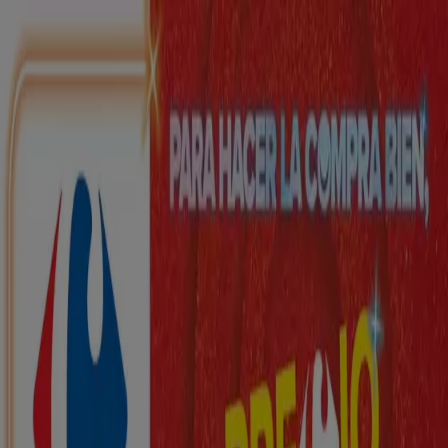
Estás aquí:
Vila-rodona - 28001
Destacados
Hiper-Supermercados
Hogar y Muebles
Jardín
y Bricolaje
Ropa, Zapatos y Complementos
Informática y
Electrónica
Juguetes y Bebés
Coches, Motos y
Recambios
Perfumerías y
Belleza
Viajes
Restauración
Deporte
Salud y
Ópticas
Ocio
Libros y Papelerías
Bancos y Seguros
Bodas
Publicidad
Top catálogos en Vila-rodona