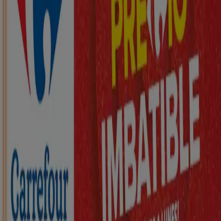
Nuevo
ZEEMAN
Ha llegado nuestra nueva colección
infantil
Caduca el 21/8
Vila-rodona
Nuevo
KIK
Más diversión en el cole
Caduca el 16/8
Vila-rodona
Nuevo