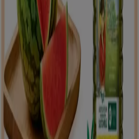
Tiendeo international
España
Italia
United Kingdom
México
Brasil
Colombia
Argentina
France
United States
Nederland
Deutschland
Perú
Chile
Portugal
Australia
Türkiye
Polska
Norge
Österreich
Sverige
Ecuador
Singapore
South Africa
Canada
Danmark
Suomi
日本
Ελλάδα
한국
Belgique
Schweiz
United Arab Emirates
România
Maroc
Ceská republika
Slovenská republika
Magyarország
България
Publicidad