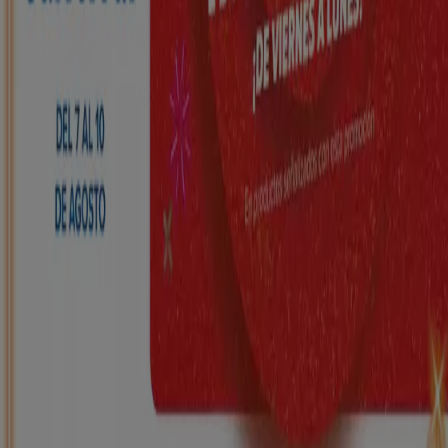
HiperDino
Ofertas que vuelan desde el 7 de agosto
Caduca mañana
Vila-rodona
Nuevo
Carrefour
REGIONAL (Articulos locales de
Alimentación, dulces, bebidas)
Caduca el 25/8
Vila-rodona
ToysRus