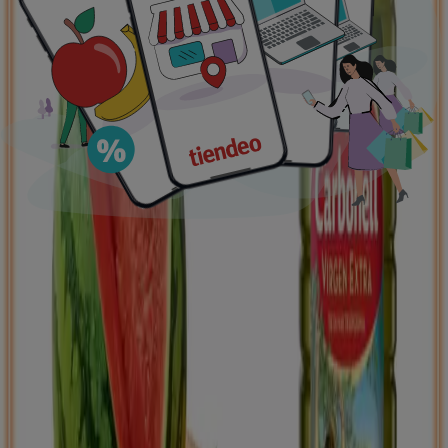
supermercados
jardín y bricolaje
Freidora de aire
patinete
eléctrico
viajes
aceite de oliva
comida
asiática
aguacates
bomba de agua
Tiendeo en tu ciudad
Madrid
Barcelona
Valencia
Sevilla
Zaragoza
Málaga
Palma de Mallorca
Bilbao
Alicante
Murcia
Las Palmas de Gran Canaria
Córdoba
Valladolid
A
Coruña
Vigo
Granada
Ver más ciudades
Descargar la APP