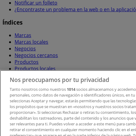
Notificar un folleto
¿Encontraste un problema en la web o en la aplicaci
Índices
Marcas
Marcas locales
Negocios
Negocios cercanos
Productos
Productos locales
Ciudades
Nos preocupamos por tu privacidad
Descargar la APP Tiendeo
Tanto nosotros como nuestros
1014
socios almacenamos y accedemos
personales, como datos de navegación o identificadores únicos, en tu d
seleccionas Aceptar y navegar, estarás permitiendo que las tecnologí
los propósitos que se muestran en «nosotros y nuestros socios trata
proporcionar». Si seleccionas Rechazar o retiras tu consentimiento, los 
deshabilitan los rastreadores, parte del contenido y los anuncios que 
ser relevantes para ti. Puedes volver a acceder a este menú para camb
retirar el consentimiento en cualquier momento haciendo clic en el en
Copyright © Tiendeo ® 2026 · Shopfully Marketing S.L.U. –
preferencias» que aparece en el en la parte inferior de la página web.