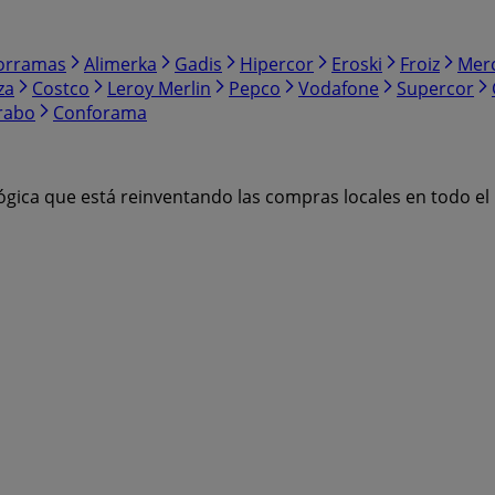
orramas
Alimerka
Gadis
Hipercor
Eroski
Froiz
Mer
za
Costco
Leroy Merlin
Pepco
Vodafone
Supercor
rabo
Conforama
ógica que está reinventando las compras locales en todo e