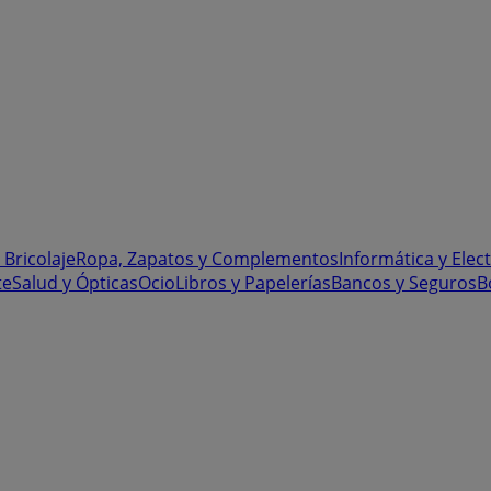
 Bricolaje
Ropa, Zapatos y Complementos
Informática y Elec
te
Salud y Ópticas
Ocio
Libros y Papelerías
Bancos y Seguros
B