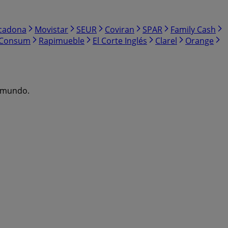
cadona
Movistar
SEUR
Coviran
SPAR
Family Cash
Consum
Rapimueble
El Corte Inglés
Clarel
Orange
l mundo.