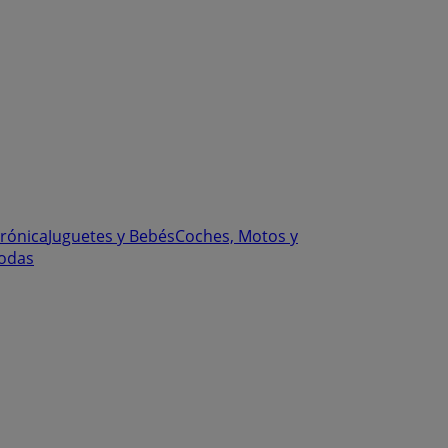
trónica
Juguetes y Bebés
Coches, Motos y
odas