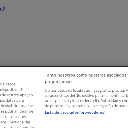
ón?
Tanto nosotros como nuestros asociados 
proporcionar:
 a datos
ispositivo. Si
Utilizar datos de localización geográfica precisa. 
as de rastreo apoyen
características del dispositivo para su identifica
mos datos para
un dispositivo y/o acceder a ella. Publicidad y c
deshabilitarás. Si se
de publicidad y contenido, investigación de audien
ves podrían dejar de
Lista de asociados (proveedores)
iar tus opciones o
lace «Gestionar las
 Palau de Mar – 08039 Barcelona, Spain
 Tus opciones tendrán