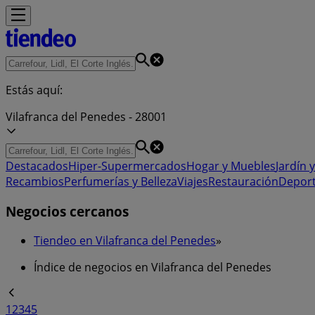
Estás aquí:
Vilafranca del Penedes - 28001
Destacados
Hiper-Supermercados
Hogar y Muebles
Jardín y
Recambios
Perfumerías y Belleza
Viajes
Restauración
Depor
Negocios cercanos
Tiendeo en Vilafranca del Penedes
»
Índice de negocios en Vilafranca del Penedes
1
2
3
4
5