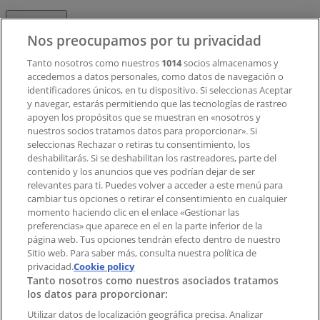
Contacto
Nos preocupamos por tu privacidad
Tanto nosotros como nuestros
1014
socios almacenamos y
accedemos a datos personales, como datos de navegación o
Contacto comercial y de marketing
identificadores únicos, en tu dispositivo. Si seleccionas Aceptar
Tienda mal colocada en el mapa
y navegar, estarás permitiendo que las tecnologías de rastreo
Notificar un folleto
apoyen los propósitos que se muestran en «nosotros y
¿Encontraste un problema en la web o en la
nuestros socios tratamos datos para proporcionar». Si
aplicación?
seleccionas Rechazar o retiras tu consentimiento, los
deshabilitarás. Si se deshabilitan los rastreadores, parte del
contenido y los anuncios que ves podrían dejar de ser
Índices
relevantes para ti. Puedes volver a acceder a este menú para
cambiar tus opciones o retirar el consentimiento en cualquier
momento haciendo clic en el enlace «Gestionar las
preferencias» que aparece en el en la parte inferior de la
Marcas
página web. Tus opciones tendrán efecto dentro de nuestro
Marcas locales
Sitio web. Para saber más, consulta nuestra política de
privacidad.
Negocios
Cookie policy
Tanto nosotros como nuestros asociados tratamos
Negocios cercanos
los datos para proporcionar:
Productos
Productos locales
Utilizar datos de localización geográfica precisa. Analizar