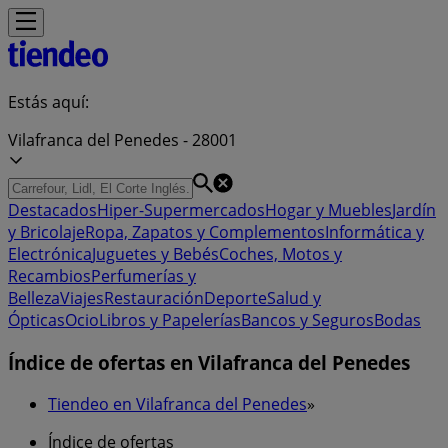
Estás aquí:
Vilafranca del Penedes - 28001
Destacados
Hiper-Supermercados
Hogar y Muebles
Jardín
y Bricolaje
Ropa, Zapatos y Complementos
Informática y
Electrónica
Juguetes y Bebés
Coches, Motos y
Recambios
Perfumerías y
Belleza
Viajes
Restauración
Deporte
Salud y
Ópticas
Ocio
Libros y Papelerías
Bancos y Seguros
Bodas
Índice de ofertas en Vilafranca del Penedes
Tiendeo en Vilafranca del Penedes
»
Índice de ofertas