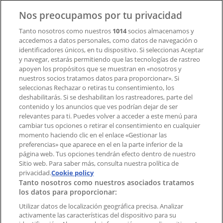
Contacto
Nos preocupamos por tu privacidad
Tanto nosotros como nuestros
1014
socios almacenamos y
accedemos a datos personales, como datos de navegación o
Contacto comercial y de marketing
identificadores únicos, en tu dispositivo. Si seleccionas Aceptar
Tienda mal colocada en el mapa
y navegar, estarás permitiendo que las tecnologías de rastreo
Notificar un folleto
apoyen los propósitos que se muestran en «nosotros y
¿Encontraste un problema en la web o en la
nuestros socios tratamos datos para proporcionar». Si
aplicación?
seleccionas Rechazar o retiras tu consentimiento, los
deshabilitarás. Si se deshabilitan los rastreadores, parte del
contenido y los anuncios que ves podrían dejar de ser
Índices
relevantes para ti. Puedes volver a acceder a este menú para
cambiar tus opciones o retirar el consentimiento en cualquier
momento haciendo clic en el enlace «Gestionar las
preferencias» que aparece en el en la parte inferior de la
Marcas
página web. Tus opciones tendrán efecto dentro de nuestro
Marcas locales
Sitio web. Para saber más, consulta nuestra política de
privacidad.
Cookie policy
Negocios
Tanto nosotros como nuestros asociados tratamos
Negocios cercanos
los datos para proporcionar:
Productos
Productos locales
Utilizar datos de localización geográfica precisa. Analizar
activamente las características del dispositivo para su
Ciudades