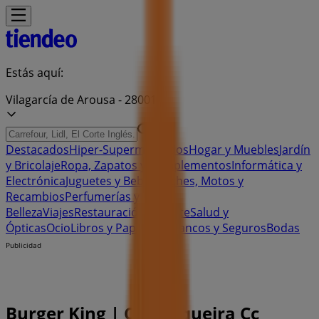
Estás aquí:
Vilagarcía de Arousa - 28001
Destacados
Hiper-Supermercados
Hogar y Muebles
Jardín
y Bricolaje
Ropa, Zapatos y Complementos
Informática y
Electrónica
Juguetes y Bebés
Coches, Motos y
Recambios
Perfumerías y
Belleza
Viajes
Restauración
Deporte
Salud y
Ópticas
Ocio
Libros y Papelerías
Bancos y Seguros
Bodas
Publicidad
Burger King | C/ Xunqueira Cc