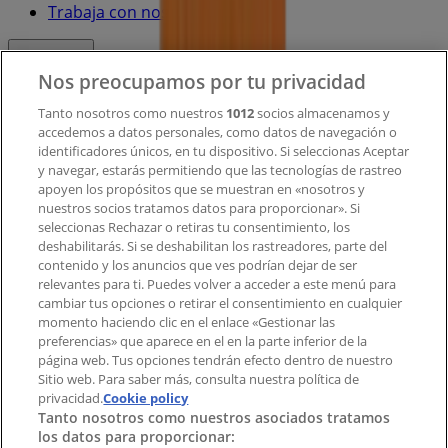
Trabaja con nosotros
Contacto
Nos preocupamos por tu privacidad
Tanto nosotros como nuestros
1012
socios almacenamos y
accedemos a datos personales, como datos de navegación o
Contacto comercial y de marketing
identificadores únicos, en tu dispositivo. Si seleccionas Aceptar
Tienda mal colocada en el mapa
y navegar, estarás permitiendo que las tecnologías de rastreo
Notificar un folleto
apoyen los propósitos que se muestran en «nosotros y
¿Encontraste un problema en la web o en la
nuestros socios tratamos datos para proporcionar». Si
aplicación?
seleccionas Rechazar o retiras tu consentimiento, los
deshabilitarás. Si se deshabilitan los rastreadores, parte del
contenido y los anuncios que ves podrían dejar de ser
Índices
relevantes para ti. Puedes volver a acceder a este menú para
cambiar tus opciones o retirar el consentimiento en cualquier
momento haciendo clic en el enlace «Gestionar las
preferencias» que aparece en el en la parte inferior de la
Marcas
página web. Tus opciones tendrán efecto dentro de nuestro
Marcas locales
Sitio web. Para saber más, consulta nuestra política de
privacidad.
Cookie policy
Negocios
Tanto nosotros como nuestros asociados tratamos
Negocios cercanos
los datos para proporcionar:
Productos