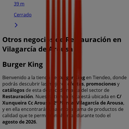
39 m
Cerrado
Otros negocios de Restauración en
Vilagarcía de Arousa
Burger King
Bienvenido a la tienda de
Burger King
en Tiendeo, donde
podrás descubrir las mejores
ofertas
,
promociones
y
catálogos
de esta destacada marca del sector de
Restauración
. Nuestra tienda física está ubicada en
C/
Xunqueira Cc Arousa- 2ª Planta
,
Vilagarcía de Arousa
,
y en ella encontrarás una amplia gama de productos de
calidad que te permitirán ahorrar durante todo el
agosto de 2026
.