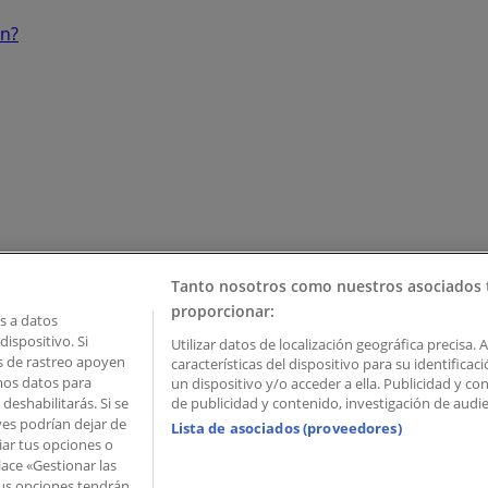
ón?
Tanto nosotros como nuestros asociados 
proporcionar:
 a datos
ispositivo. Si
Utilizar datos de localización geográfica precisa. 
as de rastreo apoyen
características del dispositivo para su identifica
mos datos para
un dispositivo y/o acceder a ella. Publicidad y c
deshabilitarás. Si se
de publicidad y contenido, investigación de audien
ves podrían dejar de
Lista de asociados (proveedores)
iar tus opciones o
lace «Gestionar las
 Palau de Mar – 08039 Barcelona, Spain
 Tus opciones tendrán