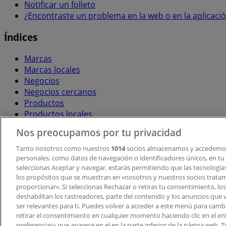
Notificar un folleto
¿Encontraste un problema en la web o en la aplicaci
Índices
Marcas
Marcas locales
Negocios
Negocios cercanos
Productos
Productos locales
Ciudades
Nos preocupamos por tu privacidad
Descargar la APP Tiendeo
Tanto nosotros como nuestros
1014
socios almacenamos y accedemos
personales, como datos de navegación o identificadores únicos, en tu d
seleccionas Aceptar y navegar, estarás permitiendo que las tecnologí
los propósitos que se muestran en «nosotros y nuestros socios trata
proporcionar». Si seleccionas Rechazar o retiras tu consentimiento, los 
deshabilitan los rastreadores, parte del contenido y los anuncios que 
ser relevantes para ti. Puedes volver a acceder a este menú para camb
retirar el consentimiento en cualquier momento haciendo clic en el en
Copyright © Tiendeo ® 2026 · Shopfully Marketing S.L.U. –
preferencias» que aparece en el en la parte inferior de la página web.