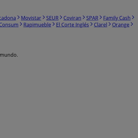
cadona
Movistar
SEUR
Coviran
SPAR
Family Cash
Consum
Rapimueble
El Corte Inglés
Clarel
Orange
l mundo.