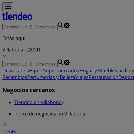
Estás aquí:
Villabona - 28001
Destacados
Hiper-Supermercados
Hogar y Muebles
Jardín y
Recambios
Perfumerías y Belleza
Viajes
Restauración
Depor
Negocios cercanos
Tiendeo en Villabona
»
Índice de negocios en Villabona
1
2
3
4
5