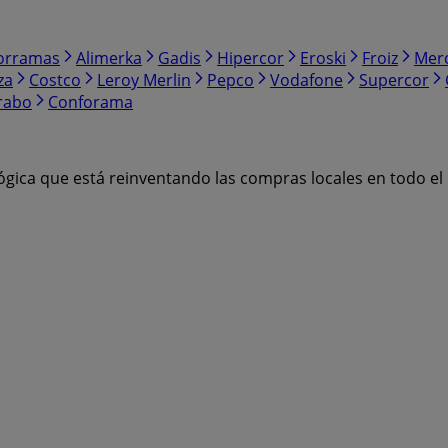
orramas
Alimerka
Gadis
Hipercor
Eroski
Froiz
Mer
za
Costco
Leroy Merlin
Pepco
Vodafone
Supercor
rabo
Conforama
ógica que está reinventando las compras locales en todo e