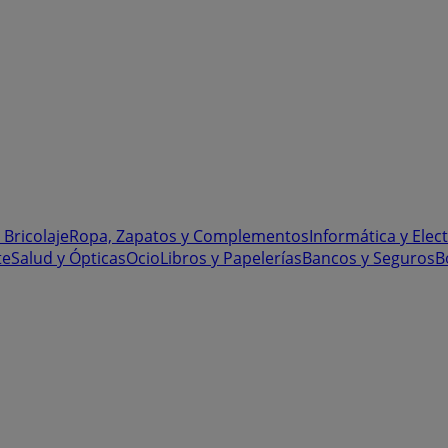
 Bricolaje
Ropa, Zapatos y Complementos
Informática y Elec
te
Salud y Ópticas
Ocio
Libros y Papelerías
Bancos y Seguros
B