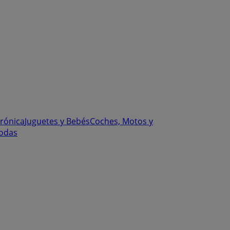
trónica
Juguetes y Bebés
Coches, Motos y
odas