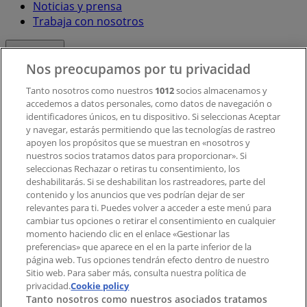
Noticias y prensa
Trabaja con nosotros
Contacto
Nos preocupamos por tu privacidad
Tanto nosotros como nuestros
1012
socios almacenamos y
accedemos a datos personales, como datos de navegación o
Contacto comercial y de marketing
identificadores únicos, en tu dispositivo. Si seleccionas Aceptar
Tienda mal colocada en el mapa
y navegar, estarás permitiendo que las tecnologías de rastreo
Notificar un folleto
apoyen los propósitos que se muestran en «nosotros y
¿Encontraste un problema en la web o en la
nuestros socios tratamos datos para proporcionar». Si
aplicación?
seleccionas Rechazar o retiras tu consentimiento, los
deshabilitarás. Si se deshabilitan los rastreadores, parte del
contenido y los anuncios que ves podrían dejar de ser
Índices
relevantes para ti. Puedes volver a acceder a este menú para
cambiar tus opciones o retirar el consentimiento en cualquier
momento haciendo clic en el enlace «Gestionar las
preferencias» que aparece en el en la parte inferior de la
Marcas
página web. Tus opciones tendrán efecto dentro de nuestro
Marcas locales
Sitio web. Para saber más, consulta nuestra política de
privacidad.
Negocios
Cookie policy
Tanto nosotros como nuestros asociados tratamos
Negocios cercanos