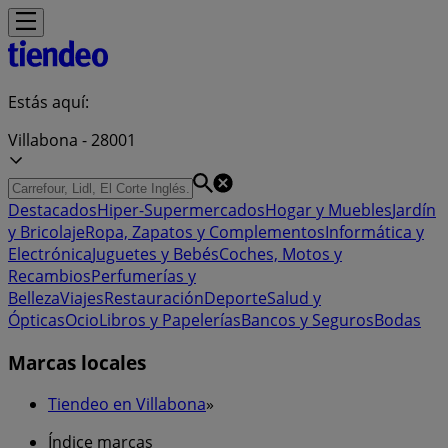
Estás aquí:
Villabona - 28001
Destacados
Hiper-Supermercados
Hogar y Muebles
Jardín
y Bricolaje
Ropa, Zapatos y Complementos
Informática y
Electrónica
Juguetes y Bebés
Coches, Motos y
Recambios
Perfumerías y
Belleza
Viajes
Restauración
Deporte
Salud y
Ópticas
Ocio
Libros y Papelerías
Bancos y Seguros
Bodas
Marcas locales
Tiendeo en Villabona
»
Índice marcas