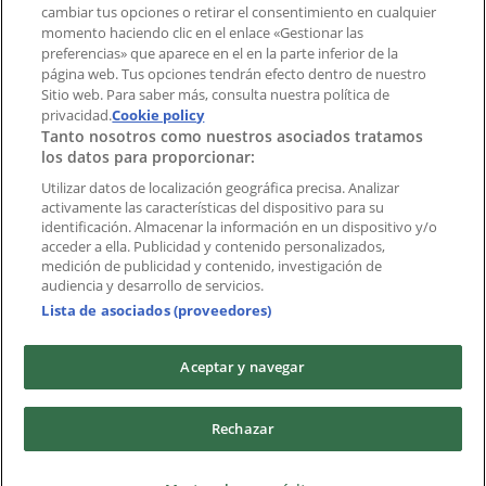
cambiar tus opciones o retirar el consentimiento en cualquier
momento haciendo clic en el enlace «Gestionar las
preferencias» que aparece en el en la parte inferior de la
Marcas
página web. Tus opciones tendrán efecto dentro de nuestro
Marcas locales
Sitio web. Para saber más, consulta nuestra política de
Negocios
privacidad.
Cookie policy
Tanto nosotros como nuestros asociados tratamos
Negocios cercanos
los datos para proporcionar:
Productos
Productos locales
Utilizar datos de localización geográfica precisa. Analizar
activamente las características del dispositivo para su
Ciudades
identificación. Almacenar la información en un dispositivo y/o
acceder a ella. Publicidad y contenido personalizados,
Descargar la APP Tiendeo
medición de publicidad y contenido, investigación de
audiencia y desarrollo de servicios.
Lista de asociados (proveedores)
Aceptar y navegar
Copyright © Tiendeo ® 2026 · Shopfully Marketing S.L.U. –
Rechazar
Palau de Mar – 08039 Barcelona, Spain
Términos y condiciones
Política de privacidad