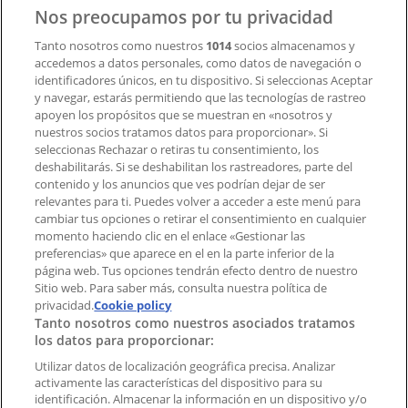
Contacto
Nos preocupamos por tu privacidad
Tanto nosotros como nuestros
1014
socios almacenamos y
accedemos a datos personales, como datos de navegación o
Contacto comercial y de marketing
identificadores únicos, en tu dispositivo. Si seleccionas Aceptar
Tienda mal colocada en el mapa
y navegar, estarás permitiendo que las tecnologías de rastreo
Notificar un folleto
apoyen los propósitos que se muestran en «nosotros y
¿Encontraste un problema en la web o en la
nuestros socios tratamos datos para proporcionar». Si
aplicación?
seleccionas Rechazar o retiras tu consentimiento, los
deshabilitarás. Si se deshabilitan los rastreadores, parte del
contenido y los anuncios que ves podrían dejar de ser
Índices
relevantes para ti. Puedes volver a acceder a este menú para
cambiar tus opciones o retirar el consentimiento en cualquier
momento haciendo clic en el enlace «Gestionar las
preferencias» que aparece en el en la parte inferior de la
Marcas
página web. Tus opciones tendrán efecto dentro de nuestro
Marcas locales
Sitio web. Para saber más, consulta nuestra política de
Negocios
privacidad.
Cookie policy
Tanto nosotros como nuestros asociados tratamos
Negocios cercanos
los datos para proporcionar:
Productos
Productos locales
Utilizar datos de localización geográfica precisa. Analizar
activamente las características del dispositivo para su
Ciudades
identificación. Almacenar la información en un dispositivo y/o