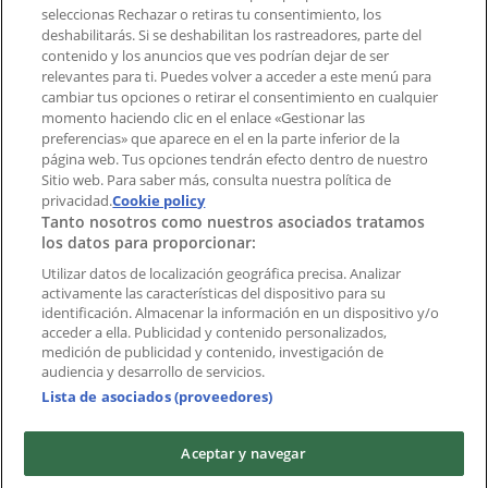
aplicación?
seleccionas Rechazar o retiras tu consentimiento, los
deshabilitarás. Si se deshabilitan los rastreadores, parte del
contenido y los anuncios que ves podrían dejar de ser
Índices
relevantes para ti. Puedes volver a acceder a este menú para
cambiar tus opciones o retirar el consentimiento en cualquier
momento haciendo clic en el enlace «Gestionar las
preferencias» que aparece en el en la parte inferior de la
Marcas
página web. Tus opciones tendrán efecto dentro de nuestro
Marcas locales
Sitio web. Para saber más, consulta nuestra política de
Negocios
privacidad.
Cookie policy
Tanto nosotros como nuestros asociados tratamos
Negocios cercanos
los datos para proporcionar:
Productos
Productos locales
Utilizar datos de localización geográfica precisa. Analizar
activamente las características del dispositivo para su
Ciudades
identificación. Almacenar la información en un dispositivo y/o
acceder a ella. Publicidad y contenido personalizados,
Descargar la APP Tiendeo
medición de publicidad y contenido, investigación de
audiencia y desarrollo de servicios.
Lista de asociados (proveedores)
Aceptar y navegar