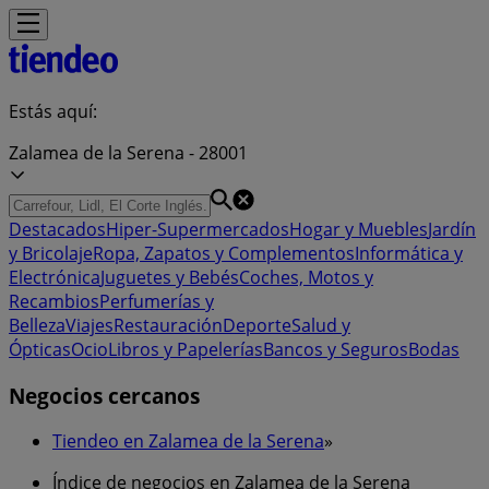
Estás aquí:
Zalamea de la Serena - 28001
Destacados
Hiper-Supermercados
Hogar y Muebles
Jardín
y Bricolaje
Ropa, Zapatos y Complementos
Informática y
Electrónica
Juguetes y Bebés
Coches, Motos y
Recambios
Perfumerías y
Belleza
Viajes
Restauración
Deporte
Salud y
Ópticas
Ocio
Libros y Papelerías
Bancos y Seguros
Bodas
Negocios cercanos
Tiendeo en Zalamea de la Serena
»
Índice de negocios en Zalamea de la Serena