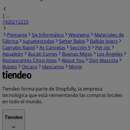
1
...
19
20
21
22
23
Pixmania
Six Informàtics
Westwing
Materiales de
Fábrica
Juguetestoday
Setter Bakio
Balbàs Joiers
Caprabo Rapid
As Cancelas
Sección 9
Pet clic
Aqualeón
Bucati Cuines
Buenas Migas
Los Ángeles
Restaurantes Cinco Jotas
About You
Don Mascota
Bypets
Oscaro
Idescanso
Monix
Tiendeo forma parte de Shopfully, la empresa
tecnológica que está reinventando las compras locales
en todo el mundo.
Tiendeo