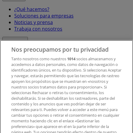
¿Qué hacemos?
Soluciones para empresas
Noticias y prensa
Trabaja con nosotros
Contacto
Nos preocupamos por tu privacidad
Tanto nosotros como nuestros
1014
socios almacenamos y
accedemos a datos personales, como datos de navegación o
Contacto comercial y de marketing
identificadores únicos, en tu dispositivo. Si seleccionas Aceptar
Tienda mal colocada en el mapa
y navegar, estarás permitiendo que las tecnologías de rastreo
Notificar un folleto
apoyen los propósitos que se muestran en «nosotros y
¿Encontraste un problema en la web o en la
nuestros socios tratamos datos para proporcionar». Si
aplicación?
seleccionas Rechazar o retiras tu consentimiento, los
deshabilitarás. Si se deshabilitan los rastreadores, parte del
contenido y los anuncios que ves podrían dejar de ser
Índices
relevantes para ti. Puedes volver a acceder a este menú para
cambiar tus opciones o retirar el consentimiento en cualquier
momento haciendo clic en el enlace «Gestionar las
preferencias» que aparece en el en la parte inferior de la
Marcas
página web. Tus opciones tendrán efecto dentro de nuestro