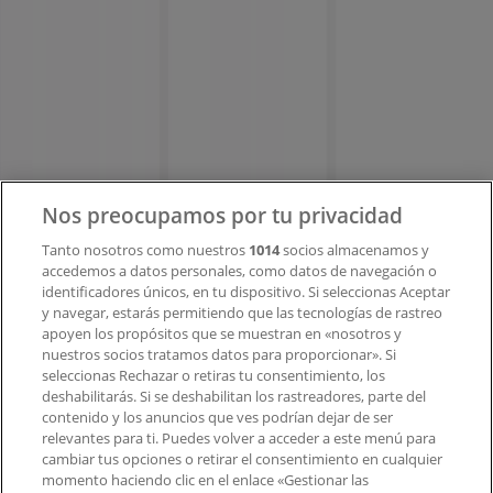
¿Qué hacemos?
Soluciones para empresas
Noticias y prensa
Trabaja con nosotros
Contacto
Nos preocupamos por tu privacidad
Tanto nosotros como nuestros
1014
socios almacenamos y
accedemos a datos personales, como datos de navegación o
Contacto comercial y de marketing
identificadores únicos, en tu dispositivo. Si seleccionas Aceptar
Tienda mal colocada en el mapa
y navegar, estarás permitiendo que las tecnologías de rastreo
Notificar un folleto
apoyen los propósitos que se muestran en «nosotros y
¿Encontraste un problema en la web o en la
nuestros socios tratamos datos para proporcionar». Si
aplicación?
seleccionas Rechazar o retiras tu consentimiento, los
deshabilitarás. Si se deshabilitan los rastreadores, parte del
contenido y los anuncios que ves podrían dejar de ser
Índices
relevantes para ti. Puedes volver a acceder a este menú para
cambiar tus opciones o retirar el consentimiento en cualquier
momento haciendo clic en el enlace «Gestionar las