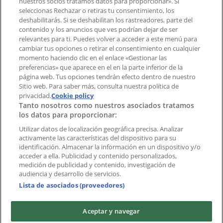
nuestros socios tratamos datos para proporcionar». Si
aplicación?
seleccionas Rechazar o retiras tu consentimiento, los
deshabilitarás. Si se deshabilitan los rastreadores, parte del
contenido y los anuncios que ves podrían dejar de ser
Índices
relevantes para ti. Puedes volver a acceder a este menú para
cambiar tus opciones o retirar el consentimiento en cualquier
momento haciendo clic en el enlace «Gestionar las
preferencias» que aparece en el en la parte inferior de la
Marcas
página web. Tus opciones tendrán efecto dentro de nuestro
Marcas locales
Sitio web. Para saber más, consulta nuestra política de
Negocios
privacidad.
Cookie policy
Tanto nosotros como nuestros asociados tratamos
Negocios cercanos
los datos para proporcionar:
Productos
Productos locales
Utilizar datos de localización geográfica precisa. Analizar
activamente las características del dispositivo para su
Ciudades
identificación. Almacenar la información en un dispositivo y/o
acceder a ella. Publicidad y contenido personalizados,
Descargar la APP Tiendeo
medición de publicidad y contenido, investigación de
audiencia y desarrollo de servicios.
Lista de asociados (proveedores)
Aceptar y navegar