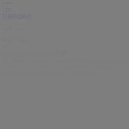
Estás aquí:
Zalla - 28001
Destacados
Hiper-Supermercados
Hogar y Muebles
Jardín
y Bricolaje
Ropa, Zapatos y Complementos
Informática y
Electrónica
Juguetes y Bebés
Coches, Motos y
Recambios
Perfumerías y
Belleza
Viajes
Restauración
Deporte
Salud y
Ópticas
Ocio
Libros y Papelerías
Bancos y Seguros
Bodas
Publicidad
Tienda Silvian Heach |