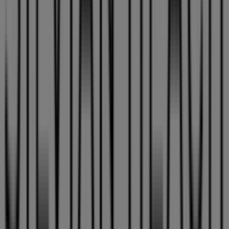
No pierdas la oportunidad de visitar la tienda de
Silvian
Heach
en
ARTEBIZKARRA AUZOA, 27
para disfrutar de
una experiencia de compra completa. Te invitamos a
explorar las promociones que tenemos para ti este
agosto
y mantenerte informado de las mejores ofertas
de
Silvian Heach
en
Zalla
. ¡Visítanos y empieza a
ahorrar hoy mismo!
Más información de Silvian Heach
Ver otras tiendas de
Silvian Heach en Zalla
Publicidad