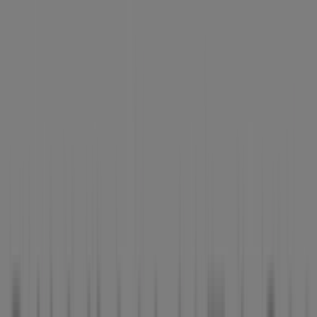
ARTEBIZKARRA AUZOA, 27, Zalla -
Horarios, descuentos y teléfono
Tiendeo en Zalla
»
Ofertas de Ropa, Zapatos y Complementos en Zalla
»
Silvian Heach en Zalla
»
Silvian Heach | ARTEBIZKARRA AUZOA, 27
Mapa
0034946391465
Mapa
0034946391465
Ofertas de Silvian Heach en Zalla