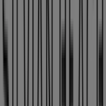
ARTEBIZKARRA AUZOA, 27, Zalla
120 m
Carrefour Express
Hermanos Maristas S/N, Zalla
158 m
Abierto
Otros negocios de Ropa, Zapatos y
Complementos en Zalla