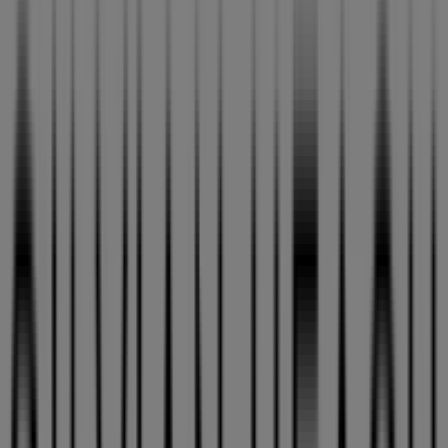
Silvian Heach
-50%
Caduca el 13/8
Tiendas más cercanas
GAES
Cl. Urbanización Tepeyac, 6, bajo 2, Zalla
15 m