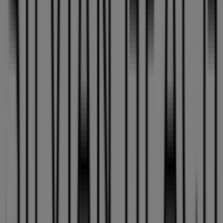
Silvian Heach
Bienvenido a la tienda de
Silvian Heach
en Tiendeo,
donde podrás descubrir las mejores
ofertas
,
promociones
y
catálogos
de esta destacada marca del
sector de
Ropa, Zapatos y Complementos
. Nuestra
tienda física está ubicada en
ARTEBIZKARRA AUZOA, 27
,
Zalla
, y en ella encontrarás una amplia gama de
productos de calidad que te permitirán ahorrar durante
todo el
agosto de 2026
.
En Tiendeo te ofrecemos toda la información actualizada
sobre
Silvian Heach
, como los horarios de apertura, las
ofertas exclusivas y la ubicación exacta de la tienda en
ARTEBIZKARRA AUZOA, 27
. Además, tendrás acceso a
los últimos catálogos de
Silvian Heach
, donde podrás
descubrir las promociones más recientes y aprovechar
grandes descuentos en productos de
Ropa, Zapatos y
Complementos
para tus compras en
Zalla
.