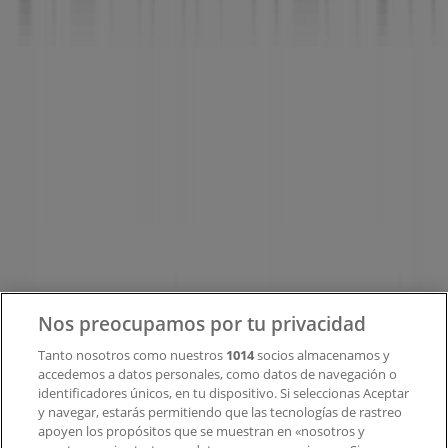
Tiendeo forma parte de Shopfully, la empresa
tecnológica que está reinventando las compras locales
en todo el mundo.
Tiendeo
¿Qué hacemos?
Soluciones para empresas
Noticias y prensa
Trabaja con nosotros
Contacto
Nos preocupamos por tu privacidad
Tanto nosotros como nuestros
1014
socios almacenamos y
accedemos a datos personales, como datos de navegación o
Contacto comercial y de marketing
identificadores únicos, en tu dispositivo. Si seleccionas Aceptar
Tienda mal colocada en el mapa
y navegar, estarás permitiendo que las tecnologías de rastreo
Notificar un folleto
apoyen los propósitos que se muestran en «nosotros y
¿Encontraste un problema en la web o en la