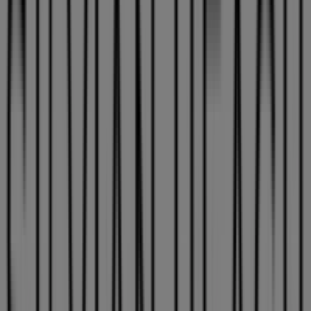
The North Face
C/ Urbanizacion Tepeyac 2, Zalla
48 m
Abierto
Iberdrola
Urbanización Tepeyac, 2 (Frente Ayuntamiento),
Zalla
81 m
Silvian Heach