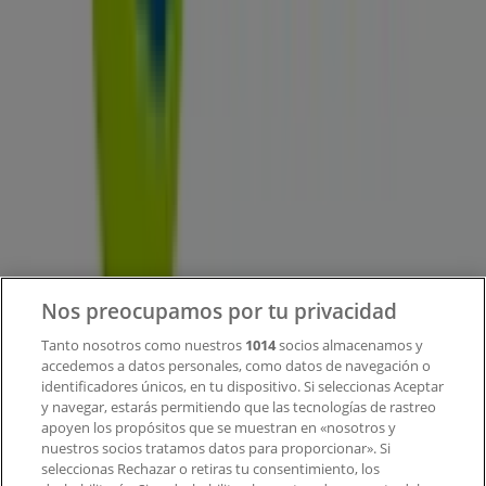
tecnológica que está reinventando las compras locales
en todo el mundo.
Tiendeo
¿Qué hacemos?
Soluciones para empresas
Noticias y prensa
Trabaja con nosotros
Contacto
Nos preocupamos por tu privacidad
Tanto nosotros como nuestros
1014
socios almacenamos y
accedemos a datos personales, como datos de navegación o
Contacto comercial y de marketing
identificadores únicos, en tu dispositivo. Si seleccionas Aceptar
Tienda mal colocada en el mapa
y navegar, estarás permitiendo que las tecnologías de rastreo
Notificar un folleto
apoyen los propósitos que se muestran en «nosotros y
¿Encontraste un problema en la web o en la
nuestros socios tratamos datos para proporcionar». Si
aplicación?
seleccionas Rechazar o retiras tu consentimiento, los