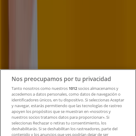
Tiendeo
¿Qué hacemos?
Soluciones para empresas
Noticias y prensa
Trabaja con nosotros
Contacto
Nos preocupamos por tu privacidad
Tanto nosotros como nuestros
1012
socios almacenamos y
accedemos a datos personales, como datos de navegación o
Contacto comercial y de marketing
identificadores únicos, en tu dispositivo. Si seleccionas Aceptar
Tienda mal colocada en el mapa
y navegar, estarás permitiendo que las tecnologías de rastreo
Notificar un folleto
apoyen los propósitos que se muestran en «nosotros y
¿Encontraste un problema en la web o en la
nuestros socios tratamos datos para proporcionar». Si
aplicación?
seleccionas Rechazar o retiras tu consentimiento, los
deshabilitarás. Si se deshabilitan los rastreadores, parte del
contenido y los anuncios que ves podrían dejar de ser