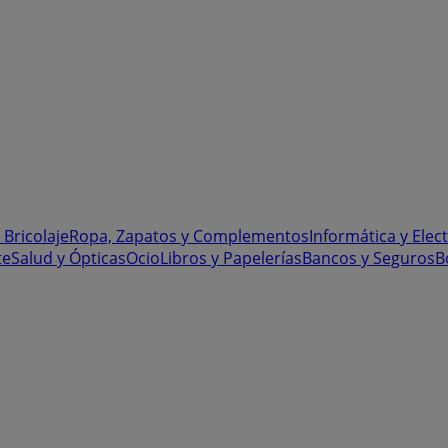
 Bricolaje
Ropa, Zapatos y Complementos
Informática y Elec
te
Salud y Ópticas
Ocio
Libros y Papelerías
Bancos y Seguros
B