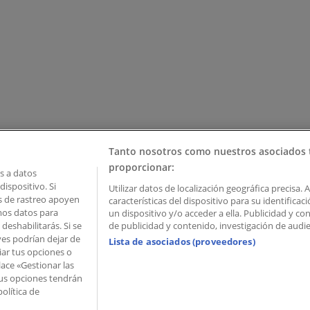
Tanto nosotros como nuestros asociados 
proporcionar:
 a datos
ispositivo. Si
Utilizar datos de localización geográfica precisa. 
as de rastreo apoyen
características del dispositivo para su identifica
mos datos para
un dispositivo y/o acceder a ella. Publicidad y c
deshabilitarás. Si se
de publicidad y contenido, investigación de audien
ves podrían dejar de
Lista de asociados (proveedores)
iar tus opciones o
lace «Gestionar las
 Palau de Mar – 08039 Barcelona, Spain
 Tus opciones tendrán
olítica de