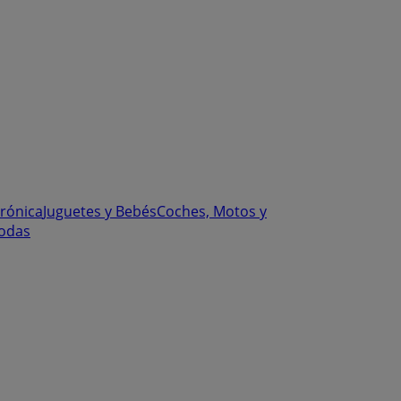
trónica
Juguetes y Bebés
Coches, Motos y
odas