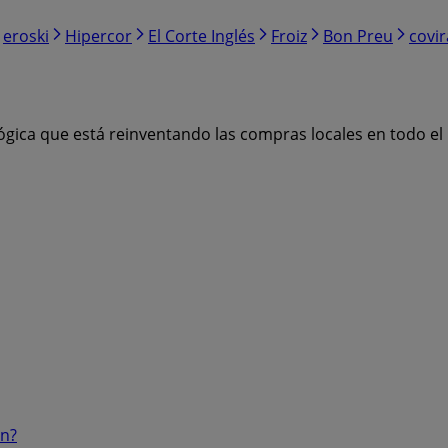
eroski
Hipercor
El Corte Inglés
Froiz
Bon Preu
covi
ógica que está reinventando las compras locales en todo e
ón?