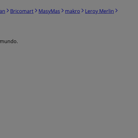
ran
Bricomart
MasyMas
makro
Leroy Merlin
l mundo.