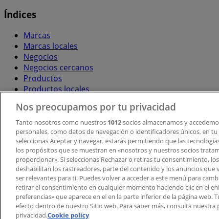
Índices
Marcas
Marcas locales
Negocios
Negocios cercanos
Productos
Productos locales
Ciudades
Nos preocupamos por tu privacidad
Descargar la APP Tiendeo
Tanto nosotros como nuestros
1012
socios almacenamos y accedemos
personales, como datos de navegación o identificadores únicos, en tu d
seleccionas Aceptar y navegar, estarás permitiendo que las tecnologí
los propósitos que se muestran en «nosotros y nuestros socios trata
proporcionar». Si seleccionas Rechazar o retiras tu consentimiento, los 
deshabilitan los rastreadores, parte del contenido y los anuncios que 
ser relevantes para ti. Puedes volver a acceder a este menú para camb
retirar el consentimiento en cualquier momento haciendo clic en el en
Copyright © Tiendeo ® 2026 · Shopfully Marketing S.L.U. –
preferencias» que aparece en el en la parte inferior de la página web.
efecto dentro de nuestro Sitio web. Para saber más, consulta nuestra p
Términos y condiciones
Política de privacidad
privacidad.
Cookie policy