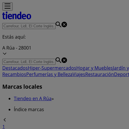
Estás aquí:
A Rúa - 28001
Destacados
Hiper-Supermercados
Hogar y Muebles
Jardín y
Recambios
Perfumerías y Belleza
Viajes
Restauración
Depor
Marcas locales
Tiendeo en A Rúa
»
Índice marcas
1