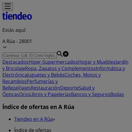
Estás aquí:
A Rúa - 28001
Destacados
Hiper-Supermercados
Hogar y Muebles
Jardín
y Bricolaje
Ropa, Zapatos y Complementos
Informática y
Electrónica
Juguetes y Bebés
Coches, Motos y
Recambios
Perfumerías y
Belleza
Viajes
Restauración
Deporte
Salud y
Ópticas
Ocio
Libros y Papelerías
Bancos y Seguros
Bodas
Índice de ofertas en A Rúa
Tiendeo en A Rúa
»
Índice de ofertas