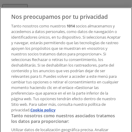
Contacto
Nos preocupamos por tu privacidad
Tanto nosotros como nuestros
1014
socios almacenamos y
accedemos a datos personales, como datos de navegación o
Contacto comercial y de marketing
identificadores únicos, en tu dispositivo. Si seleccionas Aceptar
Tienda mal colocada en el mapa
y navegar, estarás permitiendo que las tecnologías de rastreo
Notificar un folleto
apoyen los propósitos que se muestran en «nosotros y
¿Encontraste un problema en la web o en la
nuestros socios tratamos datos para proporcionar». Si
aplicación?
seleccionas Rechazar o retiras tu consentimiento, los
deshabilitarás. Si se deshabilitan los rastreadores, parte del
contenido y los anuncios que ves podrían dejar de ser
Índices
relevantes para ti. Puedes volver a acceder a este menú para
cambiar tus opciones o retirar el consentimiento en cualquier
momento haciendo clic en el enlace «Gestionar las
preferencias» que aparece en el en la parte inferior de la
Marcas
página web. Tus opciones tendrán efecto dentro de nuestro
Marcas locales
Sitio web. Para saber más, consulta nuestra política de
privacidad.
Negocios
Cookie policy
Tanto nosotros como nuestros asociados tratamos
Negocios cercanos
los datos para proporcionar:
Productos
Productos locales
Utilizar datos de localización geográfica precisa. Analizar