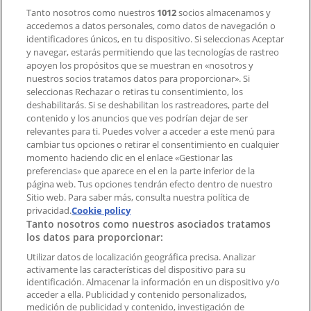
Tanto nosotros como nuestros
1012
socios almacenamos y
accedemos a datos personales, como datos de navegación o
Contacto comercial y de marketing
identificadores únicos, en tu dispositivo. Si seleccionas Aceptar
Tienda mal colocada en el mapa
y navegar, estarás permitiendo que las tecnologías de rastreo
Notificar un folleto
apoyen los propósitos que se muestran en «nosotros y
¿Encontraste un problema en la web o en la
nuestros socios tratamos datos para proporcionar». Si
aplicación?
seleccionas Rechazar o retiras tu consentimiento, los
deshabilitarás. Si se deshabilitan los rastreadores, parte del
contenido y los anuncios que ves podrían dejar de ser
Índices
relevantes para ti. Puedes volver a acceder a este menú para
cambiar tus opciones o retirar el consentimiento en cualquier
momento haciendo clic en el enlace «Gestionar las
preferencias» que aparece en el en la parte inferior de la
Marcas
página web. Tus opciones tendrán efecto dentro de nuestro
Marcas locales
Sitio web. Para saber más, consulta nuestra política de
Negocios
privacidad.
Cookie policy
Tanto nosotros como nuestros asociados tratamos
Negocios cercanos
los datos para proporcionar:
Productos
Productos locales
Utilizar datos de localización geográfica precisa. Analizar
activamente las características del dispositivo para su
Ciudades
identificación. Almacenar la información en un dispositivo y/o
acceder a ella. Publicidad y contenido personalizados,
Descargar la APP Tiendeo
medición de publicidad y contenido, investigación de