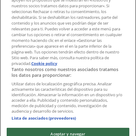
apoyen los propósitos que se muestran en «nosotros y
¿Encontraste un problema en la web o en la
nuestros socios tratamos datos para proporcionar». Si
aplicación?
seleccionas Rechazar o retiras tu consentimiento, los
deshabilitarás. Si se deshabilitan los rastreadores, parte del
contenido y los anuncios que ves podrían dejar de ser
Índices
relevantes para ti. Puedes volver a acceder a este menú para
cambiar tus opciones o retirar el consentimiento en cualquier
momento haciendo clic en el enlace «Gestionar las
preferencias» que aparece en el en la parte inferior de la
Marcas
página web. Tus opciones tendrán efecto dentro de nuestro
Marcas locales
Sitio web. Para saber más, consulta nuestra política de
Negocios
privacidad.
Cookie policy
Tanto nosotros como nuestros asociados tratamos
Negocios cercanos
los datos para proporcionar:
Productos
Productos locales
Utilizar datos de localización geográfica precisa. Analizar
activamente las características del dispositivo para su
Ciudades
identificación. Almacenar la información en un dispositivo y/o
acceder a ella. Publicidad y contenido personalizados,
Descargar la APP Tiendeo
medición de publicidad y contenido, investigación de
audiencia y desarrollo de servicios.
Lista de asociados (proveedores)
Aceptar y navegar