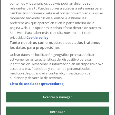
contenido y los anuncios que ves podrían dejar de ser
Índices
relevantes para ti. Puedes volver a acceder a este menú para
cambiar tus opciones o retirar el consentimiento en cualquier
momento haciendo clic en el enlace «Gestionar las
preferencias» que aparece en el en la parte inferior de la
Marcas
página web. Tus opciones tendrán efecto dentro de nuestro
Marcas locales
Sitio web. Para saber más, consulta nuestra política de
Negocios
privacidad.
Cookie policy
Tanto nosotros como nuestros asociados tratamos
Negocios cercanos
los datos para proporcionar:
Productos
Productos locales
Utilizar datos de localización geográfica precisa. Analizar
activamente las características del dispositivo para su
Ciudades
identificación. Almacenar la información en un dispositivo y/o
acceder a ella. Publicidad y contenido personalizados,
Descargar la APP Tiendeo
medición de publicidad y contenido, investigación de
audiencia y desarrollo de servicios.
Lista de asociados (proveedores)
Aceptar y navegar
Copyright © Tiendeo ® 2026 · Shopfully Marketing S.L.U. –
Rechazar
Palau de Mar – 08039 Barcelona, Spain