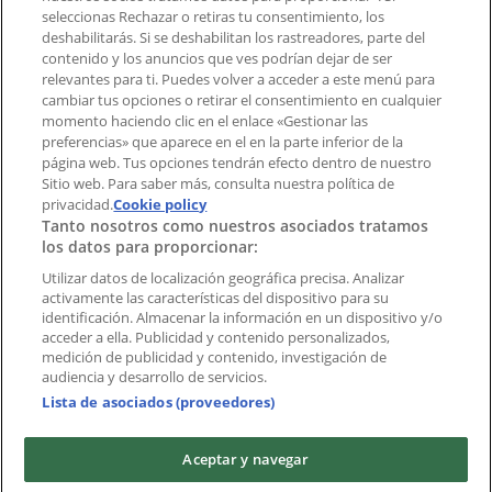
aplicación?
seleccionas Rechazar o retiras tu consentimiento, los
deshabilitarás. Si se deshabilitan los rastreadores, parte del
contenido y los anuncios que ves podrían dejar de ser
Índices
relevantes para ti. Puedes volver a acceder a este menú para
cambiar tus opciones o retirar el consentimiento en cualquier
momento haciendo clic en el enlace «Gestionar las
preferencias» que aparece en el en la parte inferior de la
Marcas
página web. Tus opciones tendrán efecto dentro de nuestro
Marcas locales
Sitio web. Para saber más, consulta nuestra política de
Negocios
privacidad.
Cookie policy
Tanto nosotros como nuestros asociados tratamos
Negocios cercanos
los datos para proporcionar:
Productos
Productos locales
Utilizar datos de localización geográfica precisa. Analizar
activamente las características del dispositivo para su
Ciudades
identificación. Almacenar la información en un dispositivo y/o
acceder a ella. Publicidad y contenido personalizados,
Descargar la APP Tiendeo
medición de publicidad y contenido, investigación de
audiencia y desarrollo de servicios.
Lista de asociados (proveedores)
Aceptar y navegar