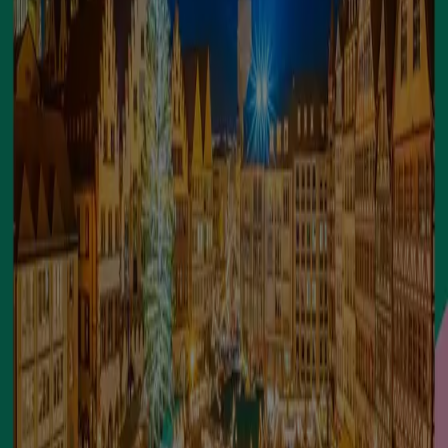
Nuevo
Travelplan
Travelplan Bratislava
Caduca el 8/12
Atarfe