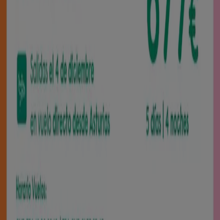
supermercados
jardín y bricolaje
Freidora de aire
patinete
eléctrico
viajes
aceite de oliva
comida
asiática
aguacates
bomba de agua
Para preparar tus
viajes y turismo
no dudes en ponerte
en manos de los mejores profesionales, ellos se
encargarán de todo y te resolverán cualquier imprevisto,
cuenta con
Viajes El Corte Inglés
,
Vibo Viajes
,
Halcón
viajes
,
Carrefour Viajes
,
Nautalia Viajes
,
Viajes
Eroski
… etc. En esta categoría encontrarás una gran
variedad de ofertas de
viajes baratos
.
Ir a ofertas de Viajes
Publicidad