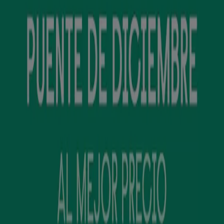
descuento y catálogos
Tiendeo en Atarfe
»
Ofertas de Viajes en Atarfe
Nuevo
Travelplan
Travelplan Marrakech
Caduca el 8/12
Atarfe
Caduca hoy
Travelplan