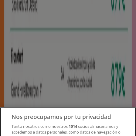
Tiendeo forma parte de Shopfully, la empresa
tecnológica que está reinventando las compras locales
en todo el mundo.
Tiendeo
¿Qué hacemos?
Soluciones para empresas
Noticias y prensa
Trabaja con nosotros
Contacto
Nos preocupamos por tu privacidad
Tanto nosotros como nuestros
1014
socios almacenamos y
accedemos a datos personales, como datos de navegación o
Contacto comercial y de marketing