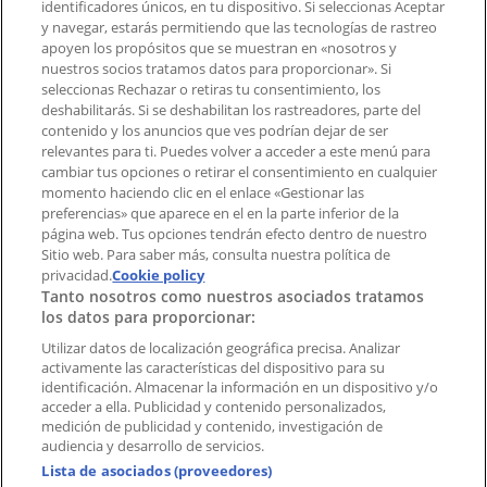
identificadores únicos, en tu dispositivo. Si seleccionas Aceptar
Tienda mal colocada en el mapa
y navegar, estarás permitiendo que las tecnologías de rastreo
Notificar un folleto
apoyen los propósitos que se muestran en «nosotros y
¿Encontraste un problema en la web o en la
nuestros socios tratamos datos para proporcionar». Si
aplicación?
seleccionas Rechazar o retiras tu consentimiento, los
deshabilitarás. Si se deshabilitan los rastreadores, parte del
contenido y los anuncios que ves podrían dejar de ser
Índices
relevantes para ti. Puedes volver a acceder a este menú para
cambiar tus opciones o retirar el consentimiento en cualquier
momento haciendo clic en el enlace «Gestionar las
preferencias» que aparece en el en la parte inferior de la
Marcas
página web. Tus opciones tendrán efecto dentro de nuestro
Marcas locales
Sitio web. Para saber más, consulta nuestra política de
Negocios
privacidad.
Cookie policy
Tanto nosotros como nuestros asociados tratamos
Negocios cercanos
los datos para proporcionar:
Productos
Productos locales
Utilizar datos de localización geográfica precisa. Analizar
activamente las características del dispositivo para su
Ciudades
identificación. Almacenar la información en un dispositivo y/o
acceder a ella. Publicidad y contenido personalizados,
Descargar la APP Tiendeo
medición de publicidad y contenido, investigación de
audiencia y desarrollo de servicios.
Lista de asociados (proveedores)