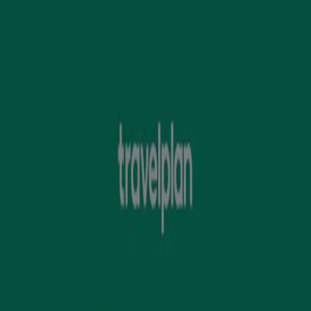
Estás aquí:
Atarfe - 28001
Destacados
Hiper-Supermercados
Hogar y Muebles
Jardín
y Bricolaje
Ropa, Zapatos y Complementos
Informática y
Electrónica
Juguetes y Bebés
Coches, Motos y
Recambios
Perfumerías y
Belleza
Viajes
Restauración
Deporte
Salud y
Ópticas
Ocio
Libros y Papelerías
Bancos y Seguros
Bodas
Publicidad
Viajes en Atarfe - Ofertas, códigos