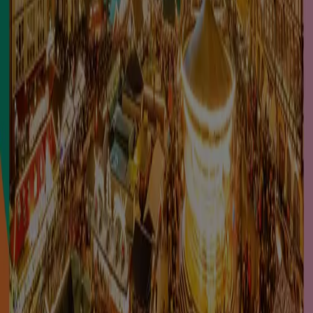
Nuevo
Travelplan
Travelplan Frankfurt
Caduca el 4/12
Atarfe
Ahorrar es aún más fácil con la aplicación.
Puedes encontrar las mejores ofertas de los
negocios más cercanos, guardarlas y crear tu lista
de ahorro, todo desde tu celular.
DESCARGA LA APLICACIÓN