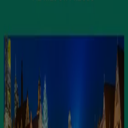
Travelplan Querétaro México
Caduca hoy
Atarfe
Nuevo
Travelplan
Circuitos por Estados Unidos
Caduca el 31/8
Atarfe
Nuevo
Travelplan
Travelplan Praga
Caduca el 5/12
Atarfe
Publicidad