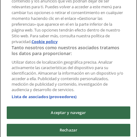
contenido y los anuncios que ves podrían dejar de ser
Índices
relevantes para ti. Puedes volver a acceder a este menú para
cambiar tus opciones o retirar el consentimiento en cualquier
momento haciendo clic en el enlace «Gestionar las
preferencias» que aparece en el en la parte inferior de la
Marcas
página web. Tus opciones tendrán efecto dentro de nuestro
Marcas locales
Sitio web. Para saber más, consulta nuestra política de
Negocios
privacidad.
Cookie policy
Tanto nosotros como nuestros asociados tratamos
Negocios cercanos
los datos para proporcionar:
Productos
Productos locales
Utilizar datos de localización geográfica precisa. Analizar
activamente las características del dispositivo para su
Ciudades
identificación. Almacenar la información en un dispositivo y/o
acceder a ella. Publicidad y contenido personalizados,
Descargar la APP Tiendeo
medición de publicidad y contenido, investigación de
audiencia y desarrollo de servicios.
Lista de asociados (proveedores)
Aceptar y navegar
Copyright © Tiendeo ® 2026 · Shopfully Marketing S.L.U. –
Rechazar
Palau de Mar – 08039 Barcelona, Spain