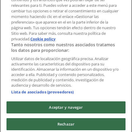
Índices
relevantes para ti. Puedes volver a acceder a este menú para
cambiar tus opciones o retirar el consentimiento en cualquier
momento haciendo clic en el enlace «Gestionar las
preferencias» que aparece en el en la parte inferior de la
Marcas
página web. Tus opciones tendrán efecto dentro de nuestro
Marcas locales
Sitio web. Para saber más, consulta nuestra política de
Negocios
privacidad.
Cookie policy
Tanto nosotros como nuestros asociados tratamos
Negocios cercanos
los datos para proporcionar:
Productos
Productos locales
Utilizar datos de localización geográfica precisa. Analizar
activamente las características del dispositivo para su
Ciudades
identificación. Almacenar la información en un dispositivo y/o
acceder a ella. Publicidad y contenido personalizados,
Descargar la APP Tiendeo
medición de publicidad y contenido, investigación de
audiencia y desarrollo de servicios.
Lista de asociados (proveedores)
Aceptar y navegar
Copyright © Tiendeo ® 2026 · Shopfully Marketing S.L.U. –
Rechazar
Palau de Mar – 08039 Barcelona, Spain