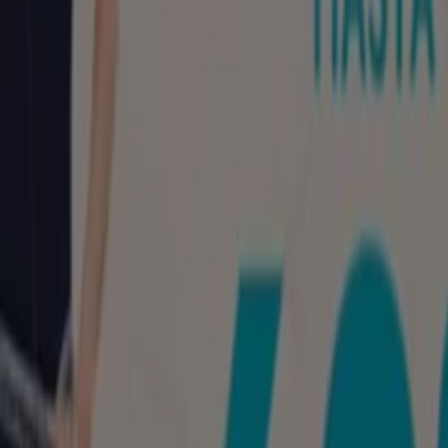
Primark
Plaça de Catalunya, 23, Barcelona
141 m
Cerrado
Primark
Calle Deu i Mata 69-99, Barcelona
2.7 km
Cerrado