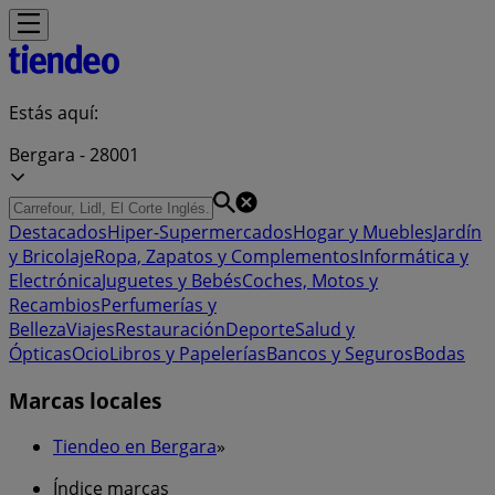
Estás aquí:
Bergara - 28001
Destacados
Hiper-Supermercados
Hogar y Muebles
Jardín
y Bricolaje
Ropa, Zapatos y Complementos
Informática y
Electrónica
Juguetes y Bebés
Coches, Motos y
Recambios
Perfumerías y
Belleza
Viajes
Restauración
Deporte
Salud y
Ópticas
Ocio
Libros y Papelerías
Bancos y Seguros
Bodas
Marcas locales
Tiendeo en Bergara
»
Índice marcas