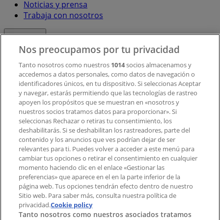
Noticias y prensa
Trabaja con nosotros
Contacto
Nos preocupamos por tu privacidad
Tanto nosotros como nuestros
1014
socios almacenamos y
accedemos a datos personales, como datos de navegación o
Contacto comercial y de marketing
identificadores únicos, en tu dispositivo. Si seleccionas Aceptar
Tienda mal colocada en el mapa
y navegar, estarás permitiendo que las tecnologías de rastreo
Notificar un folleto
apoyen los propósitos que se muestran en «nosotros y
¿Encontraste un problema en la web o en la
nuestros socios tratamos datos para proporcionar». Si
aplicación?
seleccionas Rechazar o retiras tu consentimiento, los
deshabilitarás. Si se deshabilitan los rastreadores, parte del
contenido y los anuncios que ves podrían dejar de ser
Índices
relevantes para ti. Puedes volver a acceder a este menú para
cambiar tus opciones o retirar el consentimiento en cualquier
momento haciendo clic en el enlace «Gestionar las
preferencias» que aparece en el en la parte inferior de la
Marcas
página web. Tus opciones tendrán efecto dentro de nuestro
Marcas locales
Sitio web. Para saber más, consulta nuestra política de
privacidad.
Negocios
Cookie policy
Tanto nosotros como nuestros asociados tratamos
Negocios cercanos