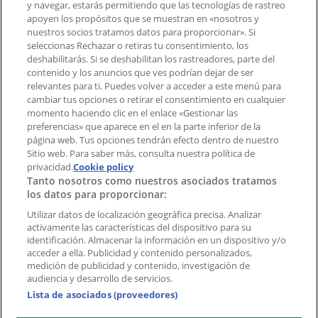
y navegar, estarás permitiendo que las tecnologías de rastreo
Notificar un folleto
apoyen los propósitos que se muestran en «nosotros y
¿Encontraste un problema en la web o en la
nuestros socios tratamos datos para proporcionar». Si
aplicación?
seleccionas Rechazar o retiras tu consentimiento, los
deshabilitarás. Si se deshabilitan los rastreadores, parte del
contenido y los anuncios que ves podrían dejar de ser
Índices
relevantes para ti. Puedes volver a acceder a este menú para
cambiar tus opciones o retirar el consentimiento en cualquier
momento haciendo clic en el enlace «Gestionar las
preferencias» que aparece en el en la parte inferior de la
Marcas
página web. Tus opciones tendrán efecto dentro de nuestro
Marcas locales
Sitio web. Para saber más, consulta nuestra política de
Negocios
privacidad.
Cookie policy
Tanto nosotros como nuestros asociados tratamos
Negocios cercanos
los datos para proporcionar:
Productos
Productos locales
Utilizar datos de localización geográfica precisa. Analizar
activamente las características del dispositivo para su
Ciudades
identificación. Almacenar la información en un dispositivo y/o
acceder a ella. Publicidad y contenido personalizados,
Descargar la APP Tiendeo
medición de publicidad y contenido, investigación de
audiencia y desarrollo de servicios.
Lista de asociados (proveedores)