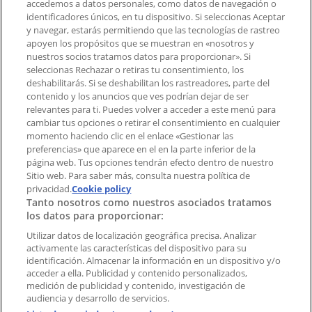
Contacto
accedemos a datos personales, como datos de navegación o
identificadores únicos, en tu dispositivo. Si seleccionas Aceptar
y navegar, estarás permitiendo que las tecnologías de rastreo
apoyen los propósitos que se muestran en «nosotros y
Contacto comercial y de marketing
nuestros socios tratamos datos para proporcionar». Si
Tienda mal colocada en el mapa
seleccionas Rechazar o retiras tu consentimiento, los
deshabilitarás. Si se deshabilitan los rastreadores, parte del
Notificar un folleto
contenido y los anuncios que ves podrían dejar de ser
¿Encontraste un problema en la web o en la
relevantes para ti. Puedes volver a acceder a este menú para
aplicación?
cambiar tus opciones o retirar el consentimiento en cualquier
momento haciendo clic en el enlace «Gestionar las
preferencias» que aparece en el en la parte inferior de la
Índices
página web. Tus opciones tendrán efecto dentro de nuestro
Sitio web. Para saber más, consulta nuestra política de
privacidad.
Cookie policy
Tanto nosotros como nuestros asociados tratamos
Marcas
los datos para proporcionar:
Negocios
Productos
Utilizar datos de localización geográfica precisa. Analizar
activamente las características del dispositivo para su
Ciudades
identificación. Almacenar la información en un dispositivo y/o
acceder a ella. Publicidad y contenido personalizados,
Descargar la APP Tiendeo
medición de publicidad y contenido, investigación de
audiencia y desarrollo de servicios.