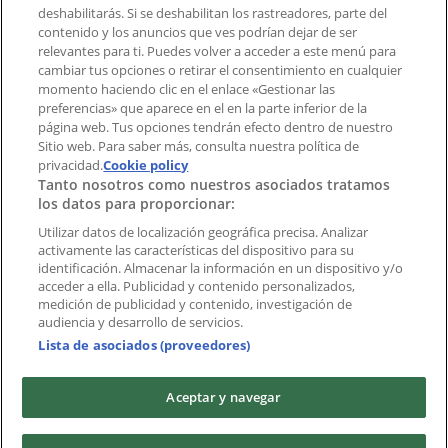
deshabilitarás. Si se deshabilitan los rastreadores, parte del
contenido y los anuncios que ves podrían dejar de ser
Índices
relevantes para ti. Puedes volver a acceder a este menú para
cambiar tus opciones o retirar el consentimiento en cualquier
momento haciendo clic en el enlace «Gestionar las
preferencias» que aparece en el en la parte inferior de la
Marcas
página web. Tus opciones tendrán efecto dentro de nuestro
Marcas locales
Sitio web. Para saber más, consulta nuestra política de
Negocios
privacidad.
Cookie policy
Tanto nosotros como nuestros asociados tratamos
Negocios cercanos
los datos para proporcionar:
Productos
Productos locales
Utilizar datos de localización geográfica precisa. Analizar
activamente las características del dispositivo para su
Ciudades
identificación. Almacenar la información en un dispositivo y/o
acceder a ella. Publicidad y contenido personalizados,
Descargar la APP Tiendeo
medición de publicidad y contenido, investigación de
audiencia y desarrollo de servicios.
Lista de asociados (proveedores)
Aceptar y navegar
Copyright © Tiendeo ® 2026 · Shopfully Marketing S.L.U. –