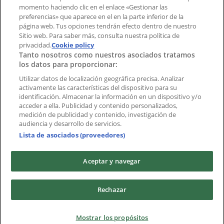
momento haciendo clic en el enlace «Gestionar las
preferencias» que aparece en el en la parte inferior de la
Marcas
página web. Tus opciones tendrán efecto dentro de nuestro
Marcas locales
Sitio web. Para saber más, consulta nuestra política de
Negocios
privacidad.
Cookie policy
Tanto nosotros como nuestros asociados tratamos
Negocios cercanos
los datos para proporcionar:
Productos
Productos locales
Utilizar datos de localización geográfica precisa. Analizar
activamente las características del dispositivo para su
Ciudades
identificación. Almacenar la información en un dispositivo y/o
acceder a ella. Publicidad y contenido personalizados,
Descargar la APP Tiendeo
medición de publicidad y contenido, investigación de
audiencia y desarrollo de servicios.
Lista de asociados (proveedores)
Aceptar y navegar
Copyright © Tiendeo ® 2026 · Shopfully Marketing S.L.U. –
Rechazar
Palau de Mar – 08039 Barcelona, Spain
Términos y condiciones
Política de privacidad
Mostrar los propósitos