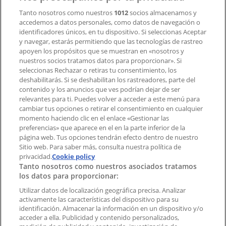
Contacto
Tanto nosotros como nuestros
1012
socios almacenamos y
accedemos a datos personales, como datos de navegación o
identificadores únicos, en tu dispositivo. Si seleccionas Aceptar
y navegar, estarás permitiendo que las tecnologías de rastreo
Contacto comercial y de marketing
apoyen los propósitos que se muestran en «nosotros y
Tienda mal colocada en el mapa
nuestros socios tratamos datos para proporcionar». Si
Notificar un folleto
seleccionas Rechazar o retiras tu consentimiento, los
deshabilitarás. Si se deshabilitan los rastreadores, parte del
¿Encontraste un problema en la web o en la
contenido y los anuncios que ves podrían dejar de ser
aplicación?
relevantes para ti. Puedes volver a acceder a este menú para
cambiar tus opciones o retirar el consentimiento en cualquier
momento haciendo clic en el enlace «Gestionar las
Índices
preferencias» que aparece en el en la parte inferior de la
página web. Tus opciones tendrán efecto dentro de nuestro
Sitio web. Para saber más, consulta nuestra política de
Marcas
privacidad.
Cookie policy
Tanto nosotros como nuestros asociados tratamos
Negocios
los datos para proporcionar:
Negocios cercanos
Productos
Utilizar datos de localización geográfica precisa. Analizar
activamente las características del dispositivo para su
Ciudades
identificación. Almacenar la información en un dispositivo y/o
acceder a ella. Publicidad y contenido personalizados,
Descargar la APP Tiendeo