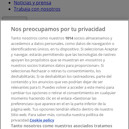
Noticias y prensa
Trabaja con nosotros
Contacto
Nos preocupamos por tu privacidad
Tanto nosotros como nuestros
1014
socios almacenamos y
accedemos a datos personales, como datos de navegación o
Contacto comercial y de marketing
identificadores únicos, en tu dispositivo. Si seleccionas Aceptar
Tienda mal colocada en el mapa
y navegar, estarás permitiendo que las tecnologías de rastreo
Notificar un folleto
apoyen los propósitos que se muestran en «nosotros y
¿Encontraste un problema en la web o en la
nuestros socios tratamos datos para proporcionar». Si
aplicación?
seleccionas Rechazar o retiras tu consentimiento, los
deshabilitarás. Si se deshabilitan los rastreadores, parte del
contenido y los anuncios que ves podrían dejar de ser
Índices
relevantes para ti. Puedes volver a acceder a este menú para
cambiar tus opciones o retirar el consentimiento en cualquier
momento haciendo clic en el enlace «Gestionar las
preferencias» que aparece en el en la parte inferior de la
Marcas
página web. Tus opciones tendrán efecto dentro de nuestro
Marcas locales
Sitio web. Para saber más, consulta nuestra política de
privacidad.
Negocios
Cookie policy
Tanto nosotros como nuestros asociados tratamos
Negocios cercanos