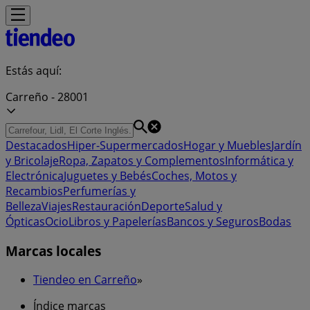
Estás aquí:
Carreño - 28001
Destacados
Hiper-Supermercados
Hogar y Muebles
Jardín
y Bricolaje
Ropa, Zapatos y Complementos
Informática y
Electrónica
Juguetes y Bebés
Coches, Motos y
Recambios
Perfumerías y
Belleza
Viajes
Restauración
Deporte
Salud y
Ópticas
Ocio
Libros y Papelerías
Bancos y Seguros
Bodas
Marcas locales
Tiendeo en Carreño
»
Índice marcas