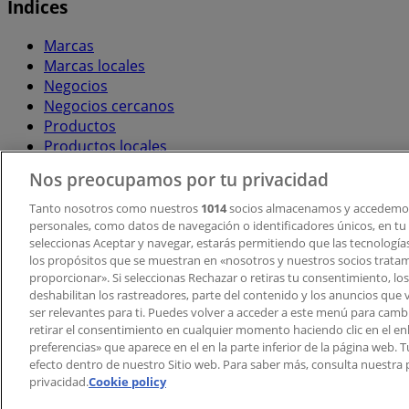
Índices
Marcas
Marcas locales
Negocios
Negocios cercanos
Productos
Productos locales
Ciudades
Nos preocupamos por tu privacidad
Descargar la APP Tiendeo
Tanto nosotros como nuestros
1014
socios almacenamos y accedemos
personales, como datos de navegación o identificadores únicos, en tu d
seleccionas Aceptar y navegar, estarás permitiendo que las tecnologí
los propósitos que se muestran en «nosotros y nuestros socios trata
proporcionar». Si seleccionas Rechazar o retiras tu consentimiento, los 
deshabilitan los rastreadores, parte del contenido y los anuncios que 
ser relevantes para ti. Puedes volver a acceder a este menú para camb
retirar el consentimiento en cualquier momento haciendo clic en el en
Copyright © Tiendeo ® 2026 · Shopfully Marketing S.L.U. –
preferencias» que aparece en el en la parte inferior de la página web.
efecto dentro de nuestro Sitio web. Para saber más, consulta nuestra p
Términos y condiciones
Política de privacidad
privacidad.
Cookie policy
Gestionar cookies