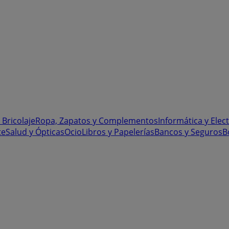
 Bricolaje
Ropa, Zapatos y Complementos
Informática y Elec
te
Salud y Ópticas
Ocio
Libros y Papelerías
Bancos y Seguros
B