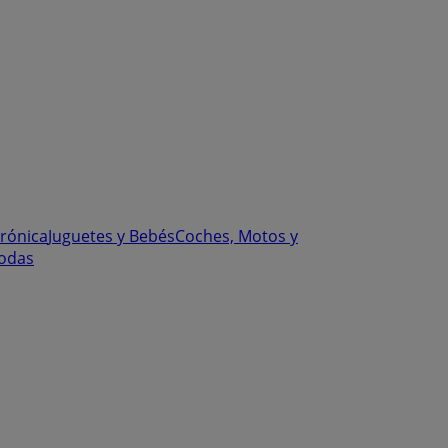
trónica
Juguetes y Bebés
Coches, Motos y
odas