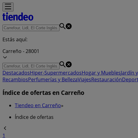
Estás aquí:
Carreño - 28001
Destacados
Hiper-Supermercados
Hogar y Muebles
Jardín y
Recambios
Perfumerías y Belleza
Viajes
Restauración
Depor
Índice de ofertas en Carreño
Tiendeo en Carreño
»
Índice de ofertas
1