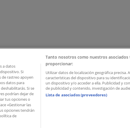
Tanto nosotros como nuestros asociados 
proporcionar:
 a datos
ispositivo. Si
Utilizar datos de localización geográfica precisa. 
as de rastreo apoyen
características del dispositivo para su identifica
mos datos para
un dispositivo y/o acceder a ella. Publicidad y c
deshabilitarás. Si se
de publicidad y contenido, investigación de audien
ves podrían dejar de
Lista de asociados (proveedores)
iar tus opciones o
lace «Gestionar las
 Palau de Mar – 08039 Barcelona, Spain
 Tus opciones tendrán
olítica de