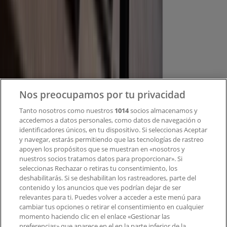
¿Qué hacemos?
Soluciones para empresas
Noticias y prensa
Trabaja con nosotros
Contacto
Nos preocupamos por tu privacidad
Tanto nosotros como nuestros
1014
socios almacenamos y
accedemos a datos personales, como datos de navegación o
Contacto comercial y de marketing
identificadores únicos, en tu dispositivo. Si seleccionas Aceptar
Tienda mal colocada en el mapa
y navegar, estarás permitiendo que las tecnologías de rastreo
Notificar un folleto
apoyen los propósitos que se muestran en «nosotros y
¿Encontraste un problema en la web o en la
nuestros socios tratamos datos para proporcionar». Si
aplicación?
seleccionas Rechazar o retiras tu consentimiento, los
deshabilitarás. Si se deshabilitan los rastreadores, parte del
contenido y los anuncios que ves podrían dejar de ser
Índices
relevantes para ti. Puedes volver a acceder a este menú para
cambiar tus opciones o retirar el consentimiento en cualquier
momento haciendo clic en el enlace «Gestionar las
preferencias» que aparece en el en la parte inferior de la