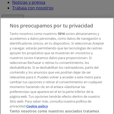
Noticias y prensa
Trabaja con nosotros
Contacto
Nos preocupamos por tu privacidad
Tanto nosotros como nuestros
1014
socios almacenamos y
accedemos a datos personales, como datos de navegación o
Contacto comercial y de marketing
identificadores únicos, en tu dispositivo. Si seleccionas Aceptar
Tienda mal colocada en el mapa
y navegar, estarás permitiendo que las tecnologías de rastreo
Notificar un folleto
apoyen los propósitos que se muestran en «nosotros y
¿Encontraste un problema en la web o en la
nuestros socios tratamos datos para proporcionar». Si
aplicación?
seleccionas Rechazar o retiras tu consentimiento, los
deshabilitarás. Si se deshabilitan los rastreadores, parte del
contenido y los anuncios que ves podrían dejar de ser
Índices
relevantes para ti. Puedes volver a acceder a este menú para
cambiar tus opciones o retirar el consentimiento en cualquier
momento haciendo clic en el enlace «Gestionar las
preferencias» que aparece en el en la parte inferior de la
Marcas
página web. Tus opciones tendrán efecto dentro de nuestro
Marcas locales
Sitio web. Para saber más, consulta nuestra política de
privacidad.
Negocios
Cookie policy
Tanto nosotros como nuestros asociados tratamos
Negocios cercanos