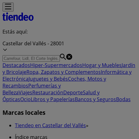
Estás aquí:
Castellar del Vallés - 28001
Destacados
Hiper-Supermercados
Hogar y Muebles
Jardín
y Bricolaje
Ropa, Zapatos y Complementos
Informática y
Electrónica
Juguetes y Bebés
Coches, Motos y
Recambios
Perfumerías y
Belleza
Viajes
Restauración
Deporte
Salud y
Ópticas
Ocio
Libros y Papelerías
Bancos y Seguros
Bodas
Marcas locales
Tiendeo en Castellar del Vallés
»
Índice marcas