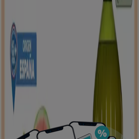
negocios más cercanos, guardarlas y crear tu lista
de ahorro, todo desde tu celular.
DESCARGA LA APLICACIÓN
Ver más
Publicidad