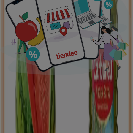
Ofertas destacadas
supermercados
jardín y bricolaje
Freidora de aire
patinete
eléctrico
viajes
aceite de oliva
comida
asiática
aguacates
bomba de agua
Tiendeo en tu ciudad
Madrid
Barcelona
Valencia
Sevilla
Zaragoza
Málaga
Palma de Mallorca
Bilbao
Alicante
Murcia
Las Palmas de Gran Canaria
Córdoba
Valladolid
A
Coruña
Vigo
Granada
Ver más ciudades
Descargar la APP