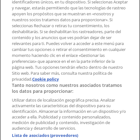
identificadores únicos, en tu dispositivo. Si seleccionas Aceptar
Tienda mal colocada en el mapa
y navegar, estarás permitiendo que las tecnologías de rastreo
Notificar un folleto
apoyen los propósitos que se muestran en «nosotros y
¿Encontraste un problema en la web o en la
nuestros socios tratamos datos para proporcionar». Si
aplicación?
seleccionas Rechazar o retiras tu consentimiento, los
deshabilitarás. Si se deshabilitan los rastreadores, parte del
contenido y los anuncios que ves podrían dejar de ser
Índices
relevantes para ti. Puedes volver a acceder a este menú para
cambiar tus opciones o retirar el consentimiento en cualquier
momento haciendo clic en el enlace «Gestionar las
preferencias» que aparece en el en la parte inferior de la
Marcas
página web. Tus opciones tendrán efecto dentro de nuestro
Marcas locales
Sitio web. Para saber más, consulta nuestra política de
Negocios
privacidad.
Cookie policy
Tanto nosotros como nuestros asociados tratamos
Negocios cercanos
los datos para proporcionar:
Productos
Productos locales
Utilizar datos de localización geográfica precisa. Analizar
activamente las características del dispositivo para su
Ciudades
identificación. Almacenar la información en un dispositivo y/o
acceder a ella. Publicidad y contenido personalizados,
Descargar la APP Tiendeo
medición de publicidad y contenido, investigación de
audiencia y desarrollo de servicios.
Lista de asociados (proveedores)