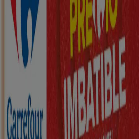
Nuevo
ZEEMAN
Ha llegado nuestra nueva colección
infantil
Caduca el 21/8
Castellar del Vallés
Nuevo
KIK
Más diversión en el cole
Caduca el 16/8
Castellar del Vallés
Nuevo