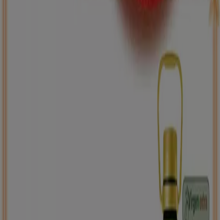
ToysRus
Back to school -20%
Caduca el 31/8
Castellar del Vallés
Nuevo
Carrefour
PRECIO IMBATIBLE
Caduca el 10/8
Castellar del Vallés
Ahorrar es aún más fácil con la aplicación.
Puedes encontrar las mejores ofertas de los