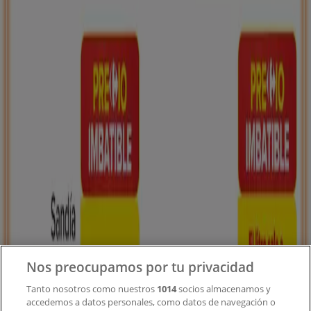
Tiendeo forma parte de Shopfully, la empresa
tecnológica que está reinventando las compras locales
en todo el mundo.
Tiendeo
¿Qué hacemos?
Soluciones para empresas
Noticias y prensa
Trabaja con nosotros
Contacto
Nos preocupamos por tu privacidad
Tanto nosotros como nuestros
1014
socios almacenamos y
accedemos a datos personales, como datos de navegación o
Contacto comercial y de marketing