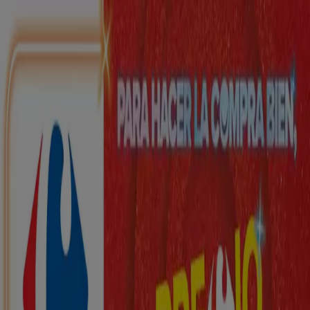
Estás aquí:
Castellar del Vallés - 28001
Destacados
Hiper-Supermercados
Hogar y Muebles
Jardín
y Bricolaje
Ropa, Zapatos y Complementos
Informática y
Electrónica
Juguetes y Bebés
Coches, Motos y
Recambios
Perfumerías y
Belleza
Viajes
Restauración
Deporte
Salud y
Ópticas
Ocio
Libros y Papelerías
Bancos y Seguros
Bodas
Publicidad
Top catálogos en Castellar del Vallés