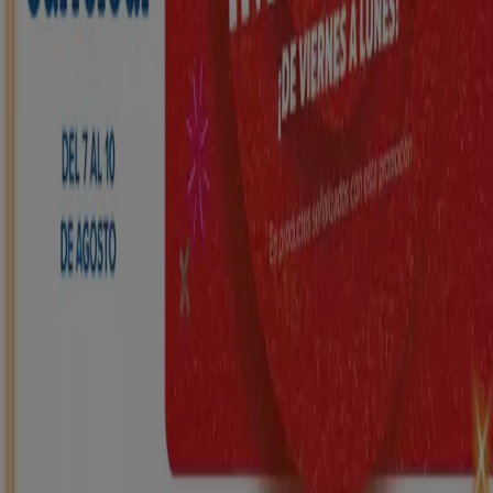
HiperDino
Ofertas que vuelan desde el 7 de agosto
Caduca el 10/8
Castellar del Vallés
Nuevo
Carrefour
REGIONAL (Articulos locales de
Alimentación, dulces, bebidas)
Caduca el 25/8
Castellar del Vallés
Nuevo