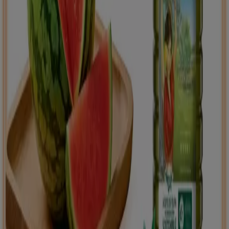
Tiendeo international
España
Italia
United Kingdom
México
Brasil
Colombia
Argentina
France
United States
Nederland
Deutschland
Perú
Chile
Portugal
Australia
Türkiye
Polska
Norge
Österreich
Sverige
Ecuador
Singapore
South Africa
Canada
Danmark
Suomi
日本
Ελλάδα
한국
Belgique
Schweiz
United Arab Emirates
România
Maroc
Ceská republika
Slovenská republika
Magyarország
България
Publicidad